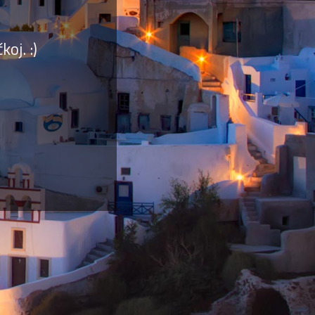
oj. :)