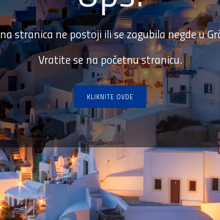
na stranica ne postoji ili se zagubila negde u Grčk
Vratite se na početnu stranicu.
KLIKNITE OVDE