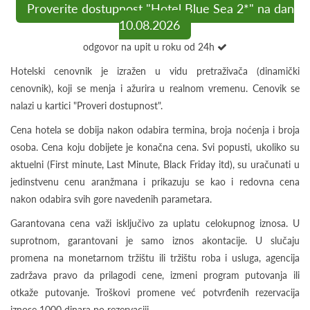
Proverite dostupnost "Hotel Blue Sea 2*" na dan
10.08.2026
odgovor na upit u roku od 24h
Hotelski cenovnik je izražen u vidu pretraživača (dinamički
cenovnik), koji se menja i ažurira u realnom vremenu. Cenovik se
nalazi u kartici "Proveri dostupnost".
Cena hotela se dobija nakon odabira termina, broja noćenja i broja
osoba. Cena koju dobijete je konačna cena. Svi popusti, ukoliko su
aktuelni (First minute, Last Minute, Black Friday itd), su uračunati u
jedinstvenu cenu aranžmana i prikazuju se kao i redovna cena
nakon odabira svih gore navedenih parametara.
Garantovana cena važi isključivo za uplatu celokupnog iznosa. U
suprotnom, garantovani je samo iznos akontacije. U slučaju
promena na monetarnom tržištu ili tržištu roba i usluga, agencija
zadržava pravo da prilagodi cene, izmeni program putovanja ili
otkaže putovanje. Troškovi promene već potvrđenih rezervacija
iznose 1000 dinara po rezervaciji.