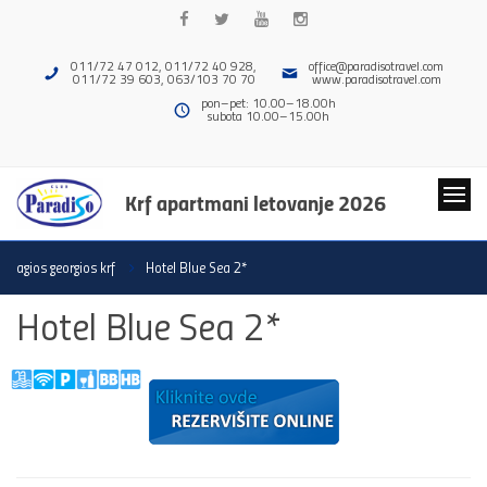
011/72 47 012, 011/72 40 928,
office@paradisotravel.com
011/72 39 603, 063/103 70 70
www.paradisotravel.com
pon–pet: 10.00–18.00h
subota 10.00–15.00h
Krf apartmani letovanje 2026
agios georgios krf
Hotel Blue Sea 2*
Hotel Blue Sea 2*