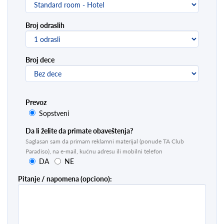
Broj odraslih
Broj dece
Prevoz
Sopstveni
Da li želite da primate obaveštenja?
Saglasan sam da primam reklamni materijal (ponude TA Club
Paradiso), na e-mail, kućnu adresu ili mobilni telefon
DA
NE
Pitanje / napomena (opciono):