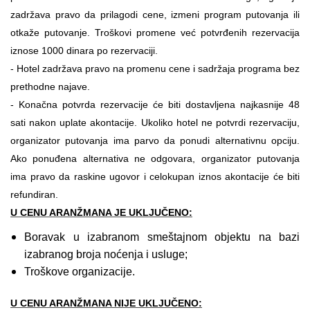
zadržava pravo da prilagodi cene, izmeni program putovanja ili
otkaže putovanje. Troškovi promene već potvrđenih rezervacija
iznose 1000 dinara po rezervaciji.
-
Hotel zadržava pravo na promenu cene i sadržaja programa bez
prethodne najave.
-
Konačna potvrda rezervacije će biti dostavljena najkasnije 48
sati nakon uplate akontacije. Ukoliko hotel ne potvrdi rezervaciju,
organizator putovanja ima parvo da ponudi alternativnu opciju.
Ako ponuđena alternativa ne odgovara, organizator putovanja
ima pravo da raskine ugovor i celokupan iznos akontacije će biti
refundiran.
U CENU ARANŽMANA JE UKLJUČENO:
Boravak u izabranom smeštajnom objektu na bazi
izabranog broja noćenja i usluge;
Troškove organizacije.
U CENU ARANŽMANA NIJE UKLJUČENO: