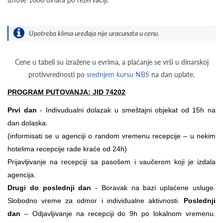
Upotreba klima uređaja nije uracunata u cenu.
Cene u tabeli su izražene u evrima, a plaćanje se vrši u dinarskoj
protivvrednosti po
srednjem kursu NBS
na dan uplate.
PROGRAM PUTOVANJA: JID 74202
Prvi dan
- Indivudualni dolazak u smeštajni objekat od 15h na
dan dolaska.
(informisati se u agenciji o random vremenu recepcije – u nekim
hotelima recepcije rade kraće od 24h)
Prijavljivanje na recepciji sa pasošem i vaučerom koji je izdala
agencija.
Drugi do poslednji dan
- Boravak na bazi uplaćene usluge.
Slobodno vreme za odmor i individualne aktivnosti.
Poslednji
dan
– Odjavljivanje na recepciji do 9h po lokalnom vremenu.