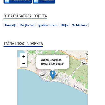
DODATNI SADRŽAJ OBJEKTA
Recepcija
Dečiji bazen
Igralište za decu
Bilijar
Teniski teren
TAČNA LOKACIJA OBJEKTA
+
×
Agios Georgios
−
Hotel Blue Sea 2*