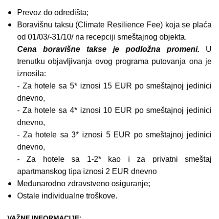
Prevoz do odredišta;
Boravišnu taksu (Climate Resilience Fee) koja se plaća
od 01/03/-31/10/ na recepciji smeštajnog objekta.
Cena boravišne takse je podložna promeni.
U
trenutku objavljivanja ovog programa putovanja ona je
iznosila:
- Za hotele sa 5* iznosi 15 EUR po smeštajnoj jedinici
dnevno,
- Za hotele sa 4* iznosi 10 EUR po smeštajnoj jedinici
dnevno,
- Za hotele sa 3* iznosi 5 EUR po smeštajnoj jedinici
dnevno,
- Za hotele sa 1-2* kao i za privatni smeštaj
apartmanskog tipa iznosi 2 EUR dnevno
Međunarodno zdravstveno osiguranje;
Ostale individualne troškove.
VAŽNE INFORMACIJE: