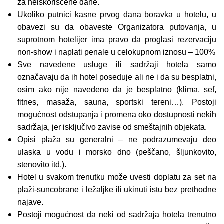
za neiskorišćene dane.
Ukoliko putnici kasne prvog dana boravka u hotelu, u
obavezi su da obaveste Organizatora putovanja, u
suprotnom hotelijer ima pravo da proglasi rezervaciju
non-show i naplati penale u celokupnom iznosu – 100%
Sve navedene usluge ili sadržaji hotela samo
označavaju da ih hotel poseduje ali ne i da su besplatni,
osim ako nije navedeno da je besplatno (klima, sef,
fitnes, masaža, sauna, sportski tereni…). Postoji
mogućnost odstupanja i promena oko dostupnosti nekih
sadržaja, jer isključivo zavise od smeštajnih objekata.
Opisi plaža su generalni – ne podrazumevaju deo
ulaska u vodu i morsko dno (peščano, šljunkovito,
stenovito itd.).
Hotel u svakom trenutku može uvesti doplatu za set na
plaži-suncobrane i ležaljke ili ukinuti istu bez prethodne
najave.
Postoji mogućnost da neki od sadržaja hotela trenutno