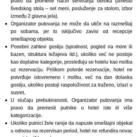
pravo da promene način serviranja obroka (umesto
švedskog stola – set meni, posluženje za stolom, izbor
između 2 glavna jela).
Organizator putovanja ne može da utiče na razmeštaj
po sobama, jer to isključivo zavisi od recepcije
smeštajnog objekta.
Posebni zahtevi gostiju (spratnost, pogled na more ili
bazen, struktura ležajeva itd.), ukoliko već ne postoje
kao doplatne kategorije, prosleđuju se hotelu kao molba
uz rezervaciju. Prilikom potvrde rezervacije, hotel ne
potvrđuje istovremeno i molbu, već na dan dolaska
gostiju, ukoliko postoji raspoloživost za traženo, izlazi u
susret.
U slučaju prebukiranosti, Organizator putovanja ima
pravo da premesti putnike u hotel iste ili više
kategorizacije.
Ukoliko putnici žele ranije da napuste smeštajni objekat
u odnosu na rezervisan period, hotel ne refundira novac