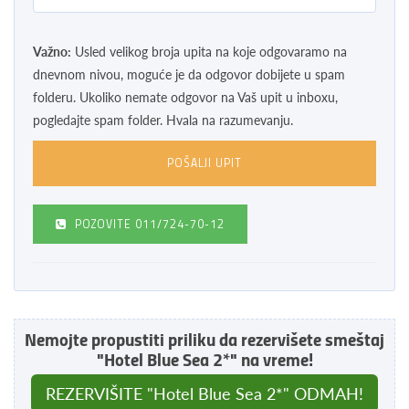
Važno:
Usled velikog broja upita na koje odgovaramo na
dnevnom nivou, moguće je da odgovor dobijete u spam
folderu. Ukoliko nemate odgovor na Vaš upit u inboxu,
pogledajte spam folder. Hvala na razumevanju.
POZOVITE
011/724-70-12
Nemojte propustiti priliku da rezervišete smeštaj
"Hotel Blue Sea 2*" na vreme!
REZERVIŠITE "Hotel Blue Sea 2*" ODMAH!