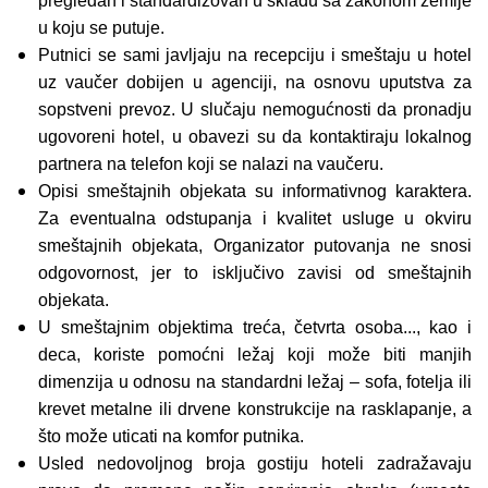
pregledan i standardizovan u skladu sa zakonom zemlje
u koju se putuje.
Putnici se sami javljaju na recepciju i smeštaju u hotel
uz vaučer dobijen u agenciji, na osnovu uputstva za
sopstveni prevoz. U slučaju nemogućnosti da pronadju
ugovoreni hotel, u obavezi su da kontaktiraju lokalnog
partnera na telefon koji se nalazi na vaučeru.
Opisi smeštajnih objekata su informativnog karaktera.
Za eventualna odstupanja i kvalitet usluge u okviru
smeštajnih objekata, Organizator putovanja ne snosi
odgovornost, jer to isključivo zavisi od smeštajnih
objekata.
U smeštajnim objektima treća, četvrta osoba..., kao i
deca, koriste pomoćni ležaj koji može biti manjih
dimenzija u odnosu na standardni ležaj – sofa, fotelja ili
krevet metalne ili drvene konstrukcije na rasklapanje, a
što može uticati na komfor putnika.
Usled nedovoljnog broja gostiju hoteli zadražavaju