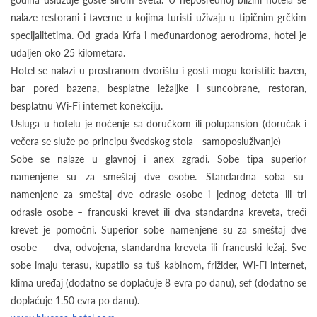
nalaze restorani i taverne u kojima turisti uživaju u tipičnim grčkim
specijalitetima. Od grada Krfa i međunardonog aerodroma, hotel je
udaljen oko 25 kilometara.
Hotel se nalazi u prostranom dvorištu i gosti mogu koristiti: bazen,
bar pored bazena, besplatne ležaljke i suncobrane, restoran,
besplatnu Wi-Fi internet konekciju.
Usluga u hotelu je noćenje sa doručkom ili polupansion (doručak i
večera se služe po principu švedskog stola - samoposluživanje)
Sobe se nalaze u glavnoj i anex zgradi. Sobe tipa superior
namenjene su za smeštaj dve osobe. Standardna soba su
namenjene za smeštaj dve odrasle osobe i jednog deteta ili tri
odrasle osobe – francuski krevet ili dva standardna kreveta, treći
krevet je pomoćni. Superior sobe namenjene su za smeštaj dve
osobe - dva, odvojena, standardna kreveta ili francuski ležaj. Sve
sobe imaju terasu, kupatilo sa tuš kabinom, frižider, Wi-Fi internet,
klima uređaj (dodatno se doplaćuje 8 evra po danu), sef (dodatno se
doplaćuje 1.50 evra po danu).