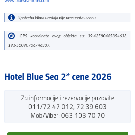
www.bluesea-hotel.com
Upotreba klima uređaja nije uracunata u cenu.
GPS koordinate ovog objekta su: 39.42580465354633,
19.951090706746307.
Hotel Blue Sea 2* cene 2026
Za informacije i rezervacije pozovite
011/72 47 012, 72 39 603
Mob/Viber: 063 103 70 70