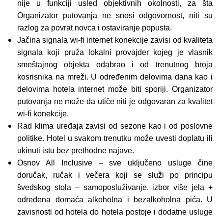
nije u funkciji usled objektivnih okolnosti, za šta
Organizator putovanja ne snosi odgovornost, niti su
razlog za povrat novca i ostaviranje popusta.
Jačina signala wi-fi internet konekcije zavisi od kvaliteta
signala koji pruža lokalni provajder kojeg je vlasnik
smeštajnog objekta odabrao i od trenutnog broja
kosrisnika na mreži. U određenim delovima dana kao i
delovima hotela internet može biti sporiji. Organizator
putovanja ne može da utiče niti je odgovaran za kvalitet
wi-fi konekcije.
Rad klima uređaja zavisi od sezone kao i od poslovne
politike. Hotel u svakom trenutku može uvesti doplatu ili
ukinuti istu bez prethodne najave.
Osnov All Inclusive – sve uključeno usluge čine
doručak, ručak i večera koji se služi po principu
švedskog stola – samoposluživanje, izbor više jela +
određena domaća alkoholna i bezalkoholna pića. U
zavisnosti od hotela do hotela postoje i dodatne usluge