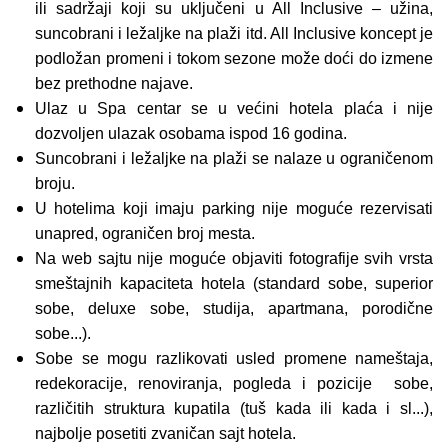
ili sadržaji koji su uključeni u All Inclusive – užina,
suncobrani i ležaljke na plaži itd. All Inclusive koncept je
podložan promeni i tokom sezone može doći do izmene
bez prethodne najave.
Ulaz u Spa centar se u većini hotela plaća i nije
dozvoljen ulazak osobama ispod 16 godina.
Suncobrani i ležaljke na plaži se nalaze u ograničenom
broju.
U hotelima koji imaju parking nije moguće rezervisati
unapred, ograničen broj mesta.
Na web sajtu nije moguće objaviti fotografije svih vrsta
smeštajnih kapaciteta hotela (standard sobe, superior
sobe, deluxe sobe, studija, apartmana, porodične
sobe...).
Sobe se mogu razlikovati usled promene nameštaja,
redekoracije, renoviranja, pogleda i pozicije sobe,
različitih struktura kupatila (tuš kada ili kada i sl...),
najbolje posetiti zvaničan sajt hotela.