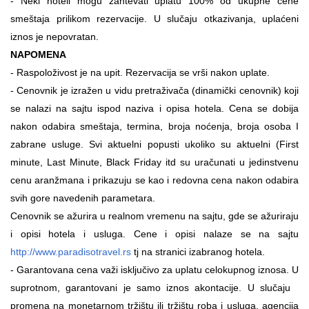
- Neki hoteli mogu zahtevati uplatu 100% od ukupne cene
smeštaja prilikom rezervacije. U slučaju otkazivanja, uplaćeni
iznos je nepovratan.
NAPOMENA
- Raspoloživost je na upit.
Rezervacija se vrši nakon uplate.
- Cenovnik je izražen u vidu pretraživača (dinamički cenovnik) koji
se nalazi na sajtu ispod naziva i opisa hotela. Cena se dobija
nakon odabira smeštaja, termina, broja noćenja, broja osoba I
zabrane usluge. Svi aktuelni popusti ukoliko su aktuelni (First
minute, Last Minute, Black Friday itd su uračunati u jedinstvenu
cenu aranžmana i prikazuju se kao i redovna cena nakon odabira
svih gore navedenih parametara.
Cenovnik se ažurira u realnom vremenu na sajtu, gde se ažuriraju
i opisi hotela i usluga. Cene i opisi nalaze se na sajtu
http://www.paradisotravel.rs
tj na stranici izabranog hotela.
- Garantovana cena važi isključivo za uplatu celokupnog iznosa. U
suprotnom, garantovani je samo iznos akontacije. U slučaju
promena na monetarnom tržištu ili tržištu roba i usluga, agencija