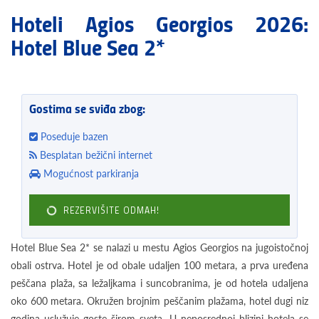
Hoteli Agios Georgios 2026:
Hotel Blue Sea 2*
Gostima se sviđa zbog:
Poseduje bazen
Besplatan bežični internet
Mogućnost parkiranja
REZERVIŠITE ODMAH!
Hotel Blue Sea 2* se nalazi u mestu Agios Georgios na jugoistočnoj
obali ostrva. Hotel je od obale udaljen 100 metara, a prva uređena
peščana plaža, sa ležaljkama i suncobranima, je od hotela udaljena
oko 600 metara. Okružen brojnim peščanim plažama, hotel dugi niz
godina uslužuje goste širom sveta. U neposrednoj blizini hotela se