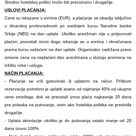
Shodno hotelskoj politici može biti precizirano i drugačije.
USLOVI PLAĆANJA:
Cene su iskazane u evrima (EUR), a plaćanje se obavlja isključivo
u dinarskoj protivvrednosti po srednjem kursu Narodne banke
Srbije (NBS) na dan uplate. Ukoliko aranžman nije u potpunosti
plaćen, preostali iznos duga iskazuje se u evrima i obračunava
prema kursu važećem na dan uplate. Organizator zadržava pravo
izmene cena na neplaćeni deo aranžmana u slučaju promena na
tržištu roba i usluga.
NAČIN PLAĆANJA:
-
Plaćanje se vrši gotovinski ili uplatom na račun. Prilikom
rezervacije potrebno je uplatiti avans od najmanje 40% od ukupne
cene smeštaja, dok se preostali iznos plaća najkasnije 20 dana
pre polaska na putovanje, osim ako hotelska politika ne predviđa
drugačije.
- Uplata akontacije ukoliko je do putovanja ostalo manje od 20
dana iznosi 100%.