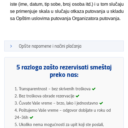
iste (ime, datum, tip sobe, broj osoba itd.) i u tom slučaju
se primenjuje skala u slučaju otkaza putovanja u skladu
sa Opštim uslovima putovanja Organizatora putovanja.
Opšte napomene i načini plaćanja
5 razloga zašto rezervisati smeštaj
preko nas:
1. Transparentnost – bez skrivenih troškova
2. Bez troškova obrade rezervacije
3. Čuvate Vaše vreme – brzo, lako i jednostavno
4. Poštujemo Vaše vreme – odgovor dobijate u roku od
24–36h
5. Ukoliko nema mogućnosti za upit koji ste poslali,