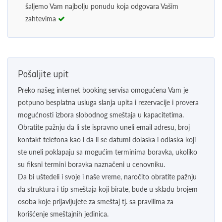
šaljemo Vam najbolju ponudu koja odgovara Vašim
zahtevima
Pošaljite upit
Preko našeg internet booking servisa omogućena Vam je
potpuno besplatna usluga slanja upita i rezervacije i provera
mogućnosti izbora slobodnog smeštaja u kapacitetima.
Obratite pažnju da li ste ispravno uneli email adresu, broj
kontakt telefona kao i da li se datumi dolaska i odlaska koji
ste uneli poklapaju sa mogućim terminima boravka, ukoliko
su fiksni termini boravka naznačeni u cenovniku.
Da bi uštedeli i svoje i naše vreme, naročito obratite pažnju
da struktura i tip smeštaja koji birate, bude u skladu brojem
osoba koje prijavljujete za smeštaj tj. sa pravilima za
korišćenje smeštajnih jedinica.