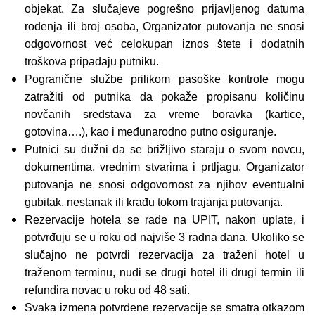
objekat. Za slučajeve pogrešno prijavljenog datuma
rođenja ili broj osoba, Organizator putovanja ne snosi
odgovornost već celokupan iznos štete i dodatnih
troškova pripadaju putniku.
Pogranične službe prilikom pasoške kontrole mogu
zatražiti od putnika da pokaže propisanu količinu
novčanih sredstava za vreme boravka (kartice,
gotovina….), kao i međunarodno putno osiguranje.
Putnici su dužni da se brižljivo staraju o svom novcu,
dokumentima, vrednim stvarima i prtljagu. Organizator
putovanja ne snosi odgovornost za njihov eventualni
gubitak, nestanak ili krađu tokom trajanja putovanja.
Rezervacije hotela se rade na UPIT, nakon uplate, i
potvrđuju se u roku od najviše 3 radna dana. Ukoliko se
slučajno ne potvrdi rezervacija za traženi hotel u
traženom terminu, nudi se drugi hotel ili drugi termin ili
refundira novac u roku od 48 sati.
Svaka izmena potvrđene rezervacije se smatra otkazom