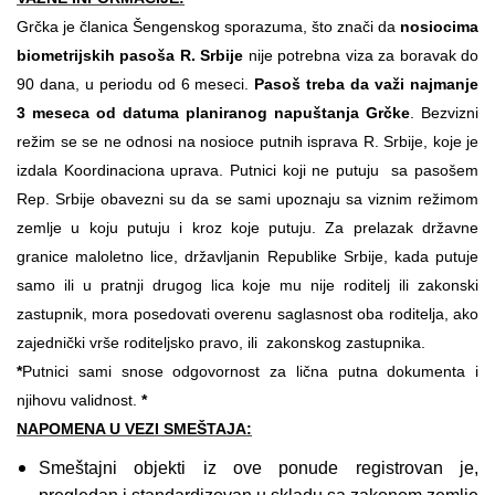
Grčka je članica Šengenskog sporazuma, što znači da
nosiocima
biometrijskih pasoša R. Srbije
nije potrebna viza za boravak do
90 dana, u periodu od 6 meseci.
Pasoš treba da važi najmanje
3 meseca od datuma planiranog napuštanja Grčke
. Bezvizni
režim se se ne odnosi na nosioce putnih isprava R. Srbije, koje je
izdala Koordinaciona uprava. Putnici koji ne putuju sa pasošem
Rep. Srbije obavezni su da se sami upoznaju sa viznim režimom
zemlje u koju putuju i kroz koje putuju. Za prelazak državne
granice maloletno lice, državljanin Republike Srbije, kada putuje
samo ili u pratnji drugog lica koje mu nije roditelj ili zakonski
zastupnik, mora posedovati overenu saglasnost oba roditelja, ako
zajednički vrše roditeljsko pravo, ili zakonskog zastupnika.
*
Putnici sami snose odgovornost za lična putna dokumenta i
njihovu validnost.
*
NAPOMENA U VEZI SMEŠTAJA:
Smeštajni objekti iz ove ponude registrovan je,