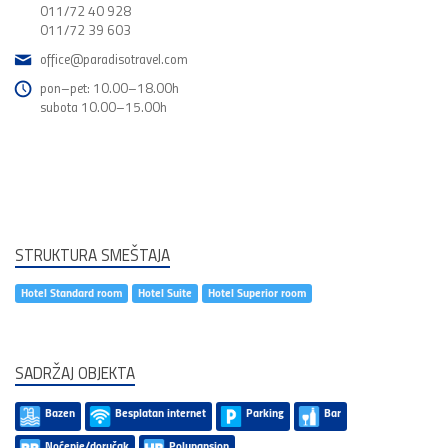
011/72 40 928
011/72 39 603
office@paradisotravel.com
pon–pet: 10.00–18.00h
subota 10.00–15.00h
STRUKTURA SMEŠTAJA
Hotel Standard room
Hotel Suite
Hotel Superior room
SADRŽAJ OBJEKTA
Bazen
Besplatan internet
Parking
Bar
Noćenje/doručak
Polupansion