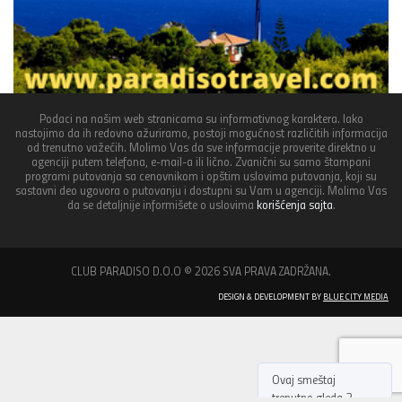
Podaci na našim web stranicama su informativnog karaktera. Iako
nastojimo da ih redovno ažuriramo, postoji mogućnost različitih informacija
od trenutno važećih. Molimo Vas da sve informacije proverite direktno u
agenciji putem telefona, e-mail-a ili lično. Zvanični su samo štampani
programi putovanja sa cenovnikom i opštim uslovima putovanja, koji su
sastavni deo ugovora o putovanju i dostupni su Vam u agenciji. Molimo Vas
da se detaljnije informišete o uslovima
korišćenja sajta
.
CLUB PARADISO D.O.O © 2026 SVA PRAVA ZADRŽANA.
DESIGN & DEVELOPMENT BY
BLUE CITY MEDIA
Ovaj smeštaj
trenutno gleda 2
korisnika