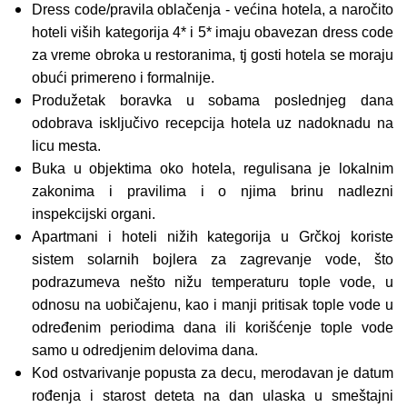
Dress code/pravila oblačenja - većina hotela, a naročito
hoteli viših kategorija 4* i 5* imaju obavezan dress code
za vreme obroka u restoranima, tj gosti hotela se moraju
obući primereno i formalnije.
Produžetak boravka u sobama poslednjeg dana
odobrava isključivo recepcija hotela uz nadoknadu na
licu mesta.
Buka u objektima oko hotela, regulisana je lokalnim
zakonima i pravilima i o njima brinu nadlezni
inspekcijski organi.
Apartmani i hoteli nižih kategorija u Grčkoj koriste
sistem solarnih bojlera za zagrevanje vode, što
podrazumeva nešto nižu temperaturu tople vode, u
odnosu na uobičajenu, kao i manji pritisak tople vode u
određenim periodima dana ili korišćenje tople vode
samo u odredjenim delovima dana.
Kod ostvarivanje popusta za decu, merodavan je datum
rođenja i starost deteta na dan ulaska u smeštajni