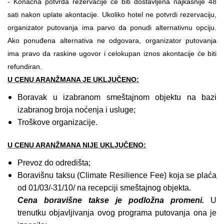
-
Konačna potvrda rezervacije će biti dostavljena najkasnije 48
sati nakon uplate akontacije. Ukoliko hotel ne potvrdi rezervaciju,
organizator putovanja ima parvo da ponudi alternativnu opciju.
Ako ponuđena alternativa ne odgovara, organizator putovanja
ima pravo da raskine ugovor i celokupan iznos akontacije će biti
refundiran.
U CENU ARANŽMANA JE UKLJUČENO:
Boravak u izabranom smeštajnom objektu na bazi
izabranog broja noćenja i usluge;
Troškove organizacije.
U CENU ARANŽMANA NIJE UKLJUČENO:
Prevoz do odredišta;
Boravišnu taksu (Climate Resilience Fee) koja se plaća
od 01/03/-31/10/ na recepciji smeštajnog objekta.
Cena boravišne takse je podložna promeni.
U
trenutku objavljivanja ovog programa putovanja ona je