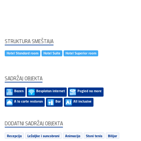
STRUKTURA SMEŠTAJA
Hotel Standard room
Hotel Suite
Hotel Superior room
SADRŽAJ OBJEKTA
Bazen
Besplatan internet
Pogled na more
A la carte restoran
Bar
All inclusive
DODATNI SADRŽAJ OBJEKTA
Recepcija
Ležaljke i suncobrani
Animacija
Stoni tenis
Bilijar