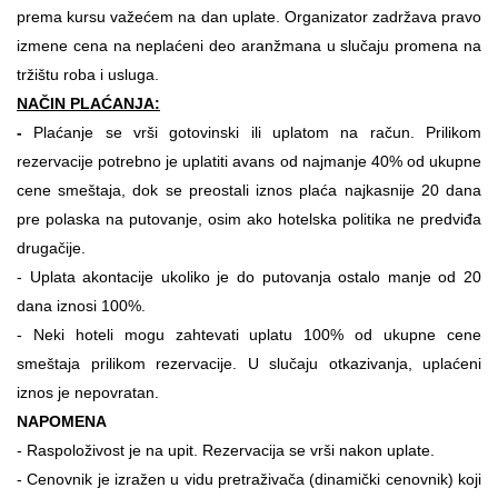
prema kursu važećem na dan uplate. Organizator zadržava pravo
izmene cena na neplaćeni deo aranžmana u slučaju promena na
tržištu roba i usluga.
NAČIN PLAĆANJA:
-
Plaćanje se vrši gotovinski ili uplatom na račun. Prilikom
rezervacije potrebno je uplatiti avans od najmanje 40% od ukupne
cene smeštaja, dok se preostali iznos plaća najkasnije 20 dana
pre polaska na putovanje, osim ako hotelska politika ne predviđa
drugačije.
- Uplata akontacije ukoliko je do putovanja ostalo manje od 20
dana iznosi 100%.
- Neki hoteli mogu zahtevati uplatu 100% od ukupne cene
smeštaja prilikom rezervacije. U slučaju otkazivanja, uplaćeni
iznos je nepovratan.
NAPOMENA
- Raspoloživost je na upit.
Rezervacija se vrši nakon uplate.
- Cenovnik je izražen u vidu pretraživača (dinamički cenovnik) koji