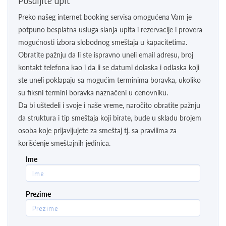
Pošaljite upit
Preko našeg internet booking servisa omogućena Vam je
potpuno besplatna usluga slanja upita i rezervacije i provera
mogućnosti izbora slobodnog smeštaja u kapacitetima.
Obratite pažnju da li ste ispravno uneli email adresu, broj
kontakt telefona kao i da li se datumi dolaska i odlaska koji
ste uneli poklapaju sa mogućim terminima boravka, ukoliko
su fiksni termini boravka naznačeni u cenovniku.
Da bi uštedeli i svoje i naše vreme, naročito obratite pažnju
da struktura i tip smeštaja koji birate, bude u skladu brojem
osoba koje prijavljujete za smeštaj tj. sa pravilima za
korišćenje smeštajnih jedinica.
Ime
Prezime