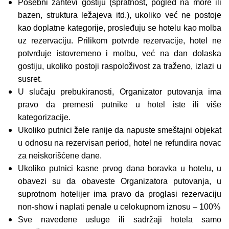
Posebni zahtevi gostiju (spratnost, pogled na more ili
bazen, struktura ležajeva itd.), ukoliko već ne postoje
kao doplatne kategorije, prosleđuju se hotelu kao molba
uz rezervaciju. Prilikom potvrde rezervacije, hotel ne
potvrđuje istovremeno i molbu, već na dan dolaska
gostiju, ukoliko postoji raspoloživost za traženo, izlazi u
susret.
U slučaju prebukiranosti, Organizator putovanja ima
pravo da premesti putnike u hotel iste ili više
kategorizacije.
Ukoliko putnici žele ranije da napuste smeštajni objekat
u odnosu na rezervisan period, hotel ne refundira novac
za neiskorišćene dane.
Ukoliko putnici kasne prvog dana boravka u hotelu, u
obavezi su da obaveste Organizatora putovanja, u
suprotnom hotelijer ima pravo da proglasi rezervaciju
non-show i naplati penale u celokupnom iznosu – 100%
Sve navedene usluge ili sadržaji hotela samo