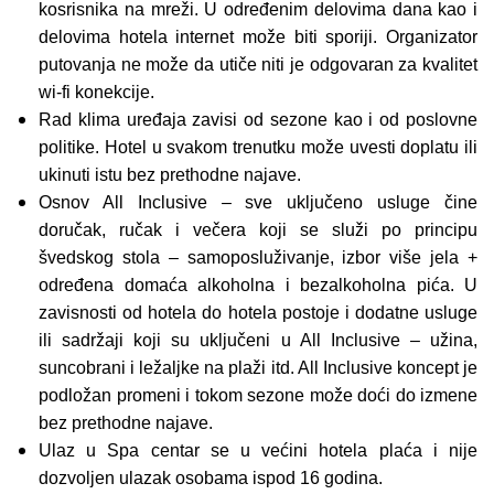
kosrisnika na mreži. U određenim delovima dana kao i
delovima hotela internet može biti sporiji. Organizator
putovanja ne može da utiče niti je odgovaran za kvalitet
wi-fi konekcije.
Rad klima uređaja zavisi od sezone kao i od poslovne
politike. Hotel u svakom trenutku može uvesti doplatu ili
ukinuti istu bez prethodne najave.
Osnov All Inclusive – sve uključeno usluge čine
doručak, ručak i večera koji se služi po principu
švedskog stola – samoposluživanje, izbor više jela +
određena domaća alkoholna i bezalkoholna pića. U
zavisnosti od hotela do hotela postoje i dodatne usluge
ili sadržaji koji su uključeni u All Inclusive – užina,
suncobrani i ležaljke na plaži itd. All Inclusive koncept je
podložan promeni i tokom sezone može doći do izmene
bez prethodne najave.
Ulaz u Spa centar se u većini hotela plaća i nije
dozvoljen ulazak osobama ispod 16 godina.