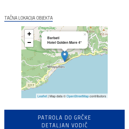
TAČNA LOKACIJA OBJEKTA
+
×
Barbati
−
Hotel Golden Mare 4*
Leaflet
| Map data ©
OpenStreetMap
contributors
PATROLA DO GRČKE
DETALJAN VODIČ