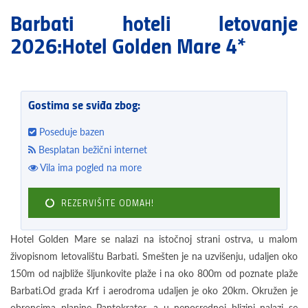
Barbati hoteli letovanje
2026:Hotel Golden Mare 4*
Gostima se sviđa zbog:
Poseduje bazen
Besplatan bežični internet
Vila ima pogled na more
REZERVIŠITE ODMAH!
Hotel Golden Mare se nalazi na istočnoj strani ostrva, u malom
živopisnom letovalištu Barbati. Smešten je na uzvišenju, udaljen oko
150m od najbliže šljunkovite plaže i na oko 800m od poznate plaže
Barbati.Od grada Krf i aerodroma udaljen je oko 20km. Okružen je
obroncima planine Pantokrator, a u neposrednoj blizini nalazi se