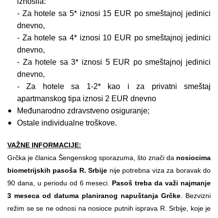
iznosila:
- Za hotele sa 5* iznosi 15 EUR po smeštajnoj jedinici
dnevno,
- Za hotele sa 4* iznosi 10 EUR po smeštajnoj jedinici
dnevno,
- Za hotele sa 3* iznosi 5 EUR po smeštajnoj jedinici
dnevno,
- Za hotele sa 1-2* kao i za privatni smeštaj
apartmanskog tipa iznosi 2 EUR dnevno
Međunarodno zdravstveno osiguranje;
Ostale individualne troškove.
VAŽNE INFORMACIJE:
Grčka je članica Šengenskog sporazuma, što znači da
nosiocima
biometrijskih pasoša R. Srbije
nije potrebna viza za boravak do
90 dana, u periodu od 6 meseci.
Pasoš treba da važi najmanje
3 meseca od datuma planiranog napuštanja Grčke
. Bezvizni
režim se se ne odnosi na nosioce putnih isprava R. Srbije, koje je