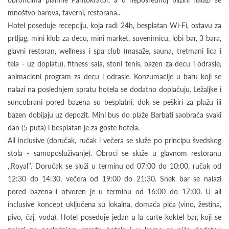
mnoštvo barova, taverni, restorana..
Hotel poseduje recepciju, koja radi 24h, besplatan Wi-Fi, ostavu za
prtljag, mini klub za decu, mini market, suvenirnicu, lobi bar, 3 bara,
glavni restoran, wellness i spa club (masaže, sauna, tretmani lica i
tela - uz doplatu), fitness sala, stoni tenis, bazen za decu i odrasle,
animacioni program za decu i odrasle. Konzumacije u baru koji se
nalazi na poslednjem spratu hotela se dodatno doplaćuju. Ležaljke i
suncobrani pored bazena su besplatni, dok se peškiri za plažu ili
bazen dobijaju uz depozit. Mini bus do plaže Barbati saobraća svaki
dan (5 puta) i besplatan je za goste hotela.
All inclusive (doručak, ručak i večera se služe po principu švedskog
stola - samoposluživanje). Obroci se služe u glavnom restoranu
,,Royal’’. Doručak se služi u terminu od 07:00 do 10:00, ručak od
12:30 do 14:30, večera od 19:00 do 21:30. Snek bar se nalazi
pored bazena i otvoren je u terminu od 16:00 do 17:00. U all
inclusive koncept uključena su lokalna, domaća pića (vino, žestina,
pivo, čaj, voda). Hotel poseduje jedan a la carte koktel bar, koji se