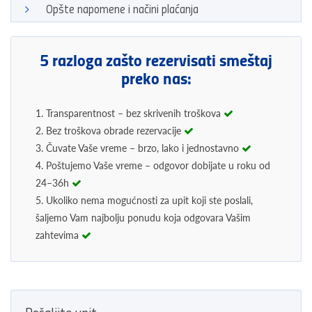
Opšte napomene i načini plaćanja
5 razloga zašto rezervisati smeštaj
preko nas:
1. Transparentnost – bez skrivenih troškova
2. Bez troškova obrade rezervacije
3. Čuvate Vaše vreme – brzo, lako i jednostavno
4. Poštujemo Vaše vreme – odgovor dobijate u roku od
24–36h
5. Ukoliko nema mogućnosti za upit koji ste poslali,
šaljemo Vam najbolju ponudu koja odgovara Vašim
zahtevima