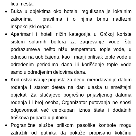
licu mesta.
Buka u objektima oko hotela, regulisana je lokalnim
zakonima i pravilima i o njima brinu nadlezni
inspekcijski organi.
Apartmani i hoteli nižih kategorija u Grčkoj koriste
sistem solarnih bojlera za zagrevanje vode, što
podrazumeva nešto nižu temperaturu tople vode, u
odnosu na uobičajenu, kao i manji pritisak tople vode u
određenim periodima dana ili korišćenje tople vode
samo u odredjenim delovima dana.
Kod ostvarivanje popusta za decu, merodavan je datum
rođenja i starost deteta na dan ulaska u smeštajni
objekat. Za slučajeve pogrešno prijavljenog datuma
rođenja ili broj osoba, Organizator putovanja ne snosi
odgovornost već celokupan iznos štete i dodatnih
troškova pripadaju putniku.
Pogranične službe prilikom pasoške kontrole mogu
zatražiti od putnika da pokaže propisanu količinu