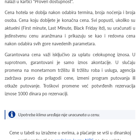
nalazi u kartici "Proveri dostupnost".
Cena hotela se dobija nakon odabira termina, broja noćenja i broja
osoba. Cena koju dobijete je konačna cena. Svi popusti, ukoliko su
aktuelni (First minute, Last Minute, Black Friday itd), su uračunati u
jedinstvenu cenu aranžmana i prikazuju se kao i redovna cena
nakon odabira svih gore navedenih parametara.
Garantovana cena važi isključivo za uplatu celokupnog iznosa. U
suprotnom, garantovani je samo iznos akontacije. U slučaju
promena na monetarnom tržištu ili tržištu roba i usluga, agencija
zadržava pravo da prilagodi cene, izmeni program putovanja ili
otkaže putovanje. Troškovi promene već potvrđenih rezervacija
iznose 1000 dinara po rezervaciji.
Upotreba klima uređaja nije uracunata u cenu.
Cene u tabeli su izražene u evrima, a plaćanje se vrši u dinarskoj