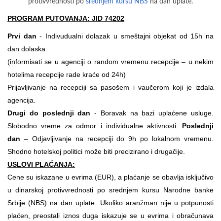
protivvrednosti po
srednjem kursu NBS
na dan uplate.
PROGRAM PUTOVANJA: JID 74202
Prvi dan
- Indivudualni dolazak u smeštajni objekat od 15h na
dan dolaska.
(informisati se u agenciji o random vremenu recepcije – u nekim
hotelima recepcije rade kraće od 24h)
Prijavljivanje na recepciji sa pasošem i vaučerom koji je izdala
agencija.
Drugi do poslednji dan
- Boravak na bazi uplaćene usluge.
Slobodno vreme za odmor i individualne aktivnosti.
Poslednji
dan
– Odjavljivanje na recepciji do 9h po lokalnom vremenu.
Shodno hotelskoj politici može biti precizirano i drugačije.
USLOVI PLAĆANJA:
Cene su iskazane u evrima (EUR), a plaćanje se obavlja isključivo
u dinarskoj protivvrednosti po srednjem kursu Narodne banke
Srbije (NBS) na dan uplate. Ukoliko aranžman nije u potpunosti
plaćen, preostali iznos duga iskazuje se u evrima i obračunava