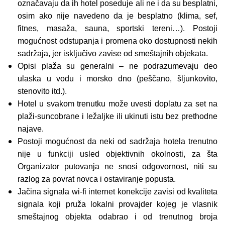
označavaju da ih hotel poseduje ali ne i da su besplatni,
osim ako nije navedeno da je besplatno (klima, sef,
fitnes, masaža, sauna, sportski tereni…). Postoji
mogućnost odstupanja i promena oko dostupnosti nekih
sadržaja, jer isključivo zavise od smeštajnih objekata.
Opisi plaža su generalni – ne podrazumevaju deo
ulaska u vodu i morsko dno (peščano, šljunkovito,
stenovito itd.).
Hotel u svakom trenutku može uvesti doplatu za set na
plaži-suncobrane i ležaljke ili ukinuti istu bez prethodne
najave.
Postoji mogućnost da neki od sadržaja hotela trenutno
nije u funkciji usled objektivnih okolnosti, za šta
Organizator putovanja ne snosi odgovornost, niti su
razlog za povrat novca i ostaviranje popusta.
Jačina signala wi-fi internet konekcije zavisi od kvaliteta
signala koji pruža lokalni provajder kojeg je vlasnik
smeštajnog objekta odabrao i od trenutnog broja