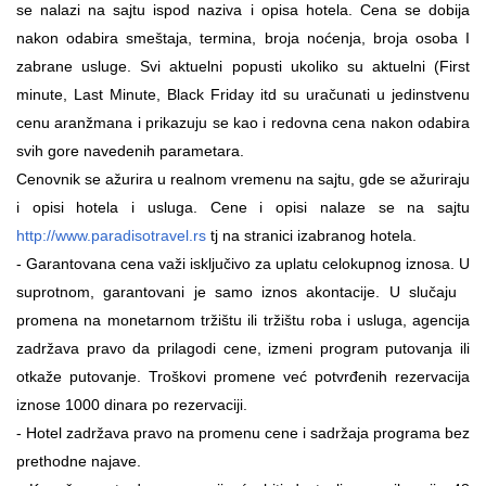
se nalazi na sajtu ispod naziva i opisa hotela. Cena se dobija
nakon odabira smeštaja, termina, broja noćenja, broja osoba I
zabrane usluge. Svi aktuelni popusti ukoliko su aktuelni (First
minute, Last Minute, Black Friday itd su uračunati u jedinstvenu
cenu aranžmana i prikazuju se kao i redovna cena nakon odabira
svih gore navedenih parametara.
Cenovnik se ažurira u realnom vremenu na sajtu, gde se ažuriraju
i opisi hotela i usluga. Cene i opisi nalaze se na sajtu
http://www.paradisotravel.rs
tj na stranici izabranog hotela.
- Garantovana cena važi isključivo za uplatu celokupnog iznosa. U
suprotnom, garantovani je samo iznos akontacije. U slučaju
promena na monetarnom tržištu ili tržištu roba i usluga, agencija
zadržava pravo da prilagodi cene, izmeni program putovanja ili
otkaže putovanje. Troškovi promene već potvrđenih rezervacija
iznose 1000 dinara po rezervaciji.
-
Hotel zadržava pravo na promenu cene i sadržaja programa bez
prethodne najave.