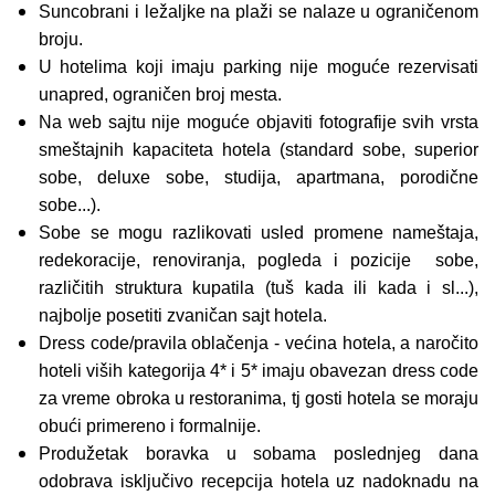
Suncobrani i ležaljke na plaži se nalaze u ograničenom
broju.
U hotelima koji imaju parking nije moguće rezervisati
unapred, ograničen broj mesta.
Na web sajtu nije moguće objaviti fotografije svih vrsta
smeštajnih kapaciteta hotela (standard sobe, superior
sobe, deluxe sobe, studija, apartmana, porodične
sobe...).
Sobe se mogu razlikovati usled promene nameštaja,
redekoracije, renoviranja, pogleda i pozicije sobe,
različitih struktura kupatila (tuš kada ili kada i sl...),
najbolje posetiti zvaničan sajt hotela.
Dress code/pravila oblačenja - većina hotela, a naročito
hoteli viših kategorija 4* i 5* imaju obavezan dress code
za vreme obroka u restoranima, tj gosti hotela se moraju
obući primereno i formalnije.
Produžetak boravka u sobama poslednjeg dana
odobrava isključivo recepcija hotela uz nadoknadu na