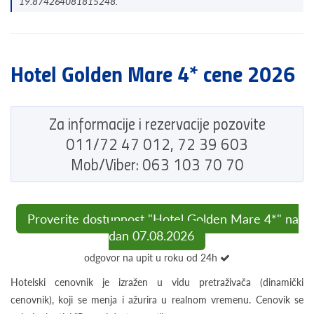
19.874264081815248.
Hotel Golden Mare 4* cene 2026
Za informacije i rezervacije pozovite
011/72 47 012, 72 39 603
Mob/Viber: 063 103 70 70
Proverite dostupnost "Hotel Golden Mare 4*" na
dan 07.08.2026
odgovor na upit u roku od 24h
Hotelski cenovnik je izražen u vidu pretraživača (dinamički
cenovnik), koji se menja i ažurira u realnom vremenu. Cenovik se