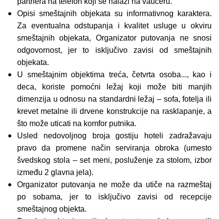
partnera na telefon koji se nalazi na vaučeru.
Opisi smeštajnih objekata su informativnog karaktera.
Za eventualna odstupanja i kvalitet usluge u okviru
smeštajnih objekata, Organizator putovanja ne snosi
odgovornost, jer to isključivo zavisi od smeštajnih
objekata.
U smeštajnim objektima treća, četvrta osoba..., kao i
deca, koriste pomoćni ležaj koji može biti manjih
dimenzija u odnosu na standardni ležaj – sofa, fotelja ili
krevet metalne ili drvene konstrukcije na rasklapanje, a
što može uticati na komfor putnika.
Usled nedovoljnog broja gostiju hoteli zadražavaju
pravo da promene način serviranja obroka (umesto
švedskog stola – set meni, posluženje za stolom, izbor
između 2 glavna jela).
Organizator putovanja ne može da utiče na razmeštaj
po sobama, jer to isključivo zavisi od recepcije
smeštajnog objekta.