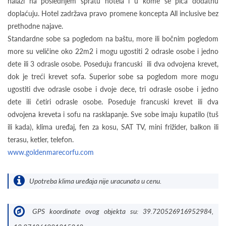
nalazi na poslednjem spratu hotela i u kome se pića dodatnu
doplaćuju. Hotel zadržava pravo promene koncepta All inclusive bez
prethodne najave.
Standardne sobe sa pogledom na baštu, more ili bočnim pogledom
more su veličine oko 22m2 i mogu ugostiti 2 odrasle osobe i jedno
dete ili 3 odrasle osobe. Poseduju francuski ili dva odvojena krevet,
dok je treći krevet sofa. Superior sobe sa pogledom more mogu
ugostiti dve odrasle osobe i dvoje dece, tri odrasle osobe i jedno
dete ili četiri odrasle osobe. Poseduje francuski krevet ili dva
odvojena kreveta i sofu na rasklapanje. Sve sobe imaju kupatilo (tuš
ili kada), klima uređaj, fen za kosu, SAT TV, mini frižider, balkon ili
terasu, ketler, telefon.
www.goldenmarecorfu.com
Upotreba klima uređaja nije uracunata u cenu.
GPS koordinate ovog objekta su: 39.720526916952984,