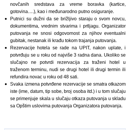
novčanih sredstava za vreme boravka (kartice,
gotovina….), kao i međunarodno putno osiguranje.
Putnici su dužni da se brižljivo staraju o svom novcu,
dokumentima, vrednim stvarima i prtljagu. Organizator
putovanja ne snosi odgovornost za njihov eventualni
gubitak, nestanak ili krađu tokom trajanja putovanja.
Rezervacije hotela se rade na UPIT, nakon uplate, i
potvrđuju se u roku od najviše 3 radna dana. Ukoliko se
slučajno ne potvrdi rezervacija za traženi hotel u
traženom terminu, nudi se drugi hotel ili drugi termin ili
refundira novac u roku od 48 sati.
Svaka izmena potvrđene rezervacije se smatra otkazom
iste (ime, datum, tip sobe, broj osoba itd.) i u tom slučaju
se primenjuje skala u slučaju otkaza putovanja u skladu
sa Opštim uslovima putovanja Organizatora putovanja.