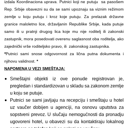
izdala Koordinaciona uprava. Putnici koji ne putuju sa pasošem
Rep. Srbije obavezni su da se sami upoznaju sa viznim režimom
zemlje u koju putuju i kroz koje putuju. Za prelazak državne
granice maloletno lice, državljanin Republike Srbije, kada putuje
samo ili u pratnji drugog lica koje mu nije roditelj ili zakonski
zastupnik, mora posedovati overenu saglasnost oba roditelja, ako
zajednički vrše roditeljsko pravo, ili zakonskog zastupnika.
*
Putnici sami snose odgovornost za lična putna dokumenta i
njihovu validnost.
*
NAPOMENA U VEZI SMEŠTAJA:
Smeštajni objekti iz ove ponude registrovan je,
pregledan i standardizovan u skladu sa zakonom zemlje
u koju se putuje.
Putnici se sami javljaju na recepciju i smeštaju u hotel
uz vaučer dobijen u agenciji, na osnovu uputstva za
sopstveni prevoz. U slučaju nemogućnosti da pronadju
ugovoreni hotel, u obavezi su da kontaktiraju lokalnog