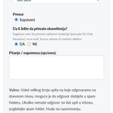
Prevoz
Sopstveni
Da li želite da primate obaveštenja?
Saglasan sam da primam reklamni materijal (ponude TA Club
Paradiso), na e-mail, kućnu adresu ili mobilni telefon
DA
NE
Pitanje / napomena (opciono):
Važno:
Usled velikog broja upita na koje odgovaramo na
dnevnom nivou, moguće je da odgovor dobijete u spam
folderu. Ukoliko nemate odgovor na Vaš upit u inboxu,
pogledajte spam folder. Hvala na razumevanju.