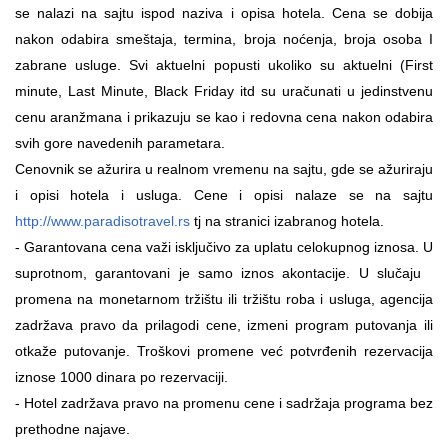
se nalazi na sajtu ispod naziva i opisa hotela. Cena se dobija
nakon odabira smeštaja, termina, broja noćenja, broja osoba I
zabrane usluge. Svi aktuelni popusti ukoliko su aktuelni (First
minute, Last Minute, Black Friday itd su uračunati u jedinstvenu
cenu aranžmana i prikazuju se kao i redovna cena nakon odabira
svih gore navedenih parametara.
Cenovnik se ažurira u realnom vremenu na sajtu, gde se ažuriraju
i opisi hotela i usluga. Cene i opisi nalaze se na sajtu
http://www.paradisotravel.rs
tj na stranici izabranog hotela.
- Garantovana cena važi isključivo za uplatu celokupnog iznosa. U
suprotnom, garantovani je samo iznos akontacije. U slučaju
promena na monetarnom tržištu ili tržištu roba i usluga, agencija
zadržava pravo da prilagodi cene, izmeni program putovanja ili
otkaže putovanje. Troškovi promene već potvrđenih rezervacija
iznose 1000 dinara po rezervaciji.
-
Hotel zadržava pravo na promenu cene i sadržaja programa bez
prethodne najave.