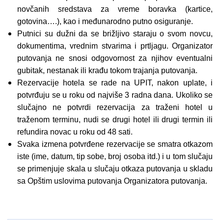
novčanih sredstava za vreme boravka (kartice,
gotovina….), kao i međunarodno putno osiguranje.
Putnici su dužni da se brižljivo staraju o svom novcu,
dokumentima, vrednim stvarima i prtljagu. Organizator
putovanja ne snosi odgovornost za njihov eventualni
gubitak, nestanak ili krađu tokom trajanja putovanja.
Rezervacije hotela se rade na UPIT, nakon uplate, i
potvrđuju se u roku od najviše 3 radna dana. Ukoliko se
slučajno ne potvrdi rezervacija za traženi hotel u
traženom terminu, nudi se drugi hotel ili drugi termin ili
refundira novac u roku od 48 sati.
Svaka izmena potvrđene rezervacije se smatra otkazom
iste (ime, datum, tip sobe, broj osoba itd.) i u tom slučaju
se primenjuje skala u slučaju otkaza putovanja u skladu
sa Opštim uslovima putovanja Organizatora putovanja.