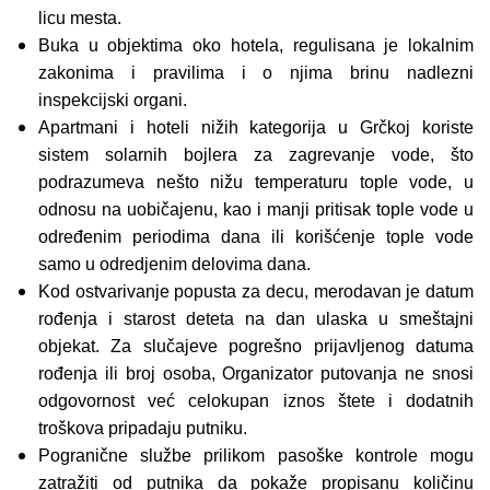
licu mesta.
Buka u objektima oko hotela, regulisana je lokalnim
zakonima i pravilima i o njima brinu nadlezni
inspekcijski organi.
Apartmani i hoteli nižih kategorija u Grčkoj koriste
sistem solarnih bojlera za zagrevanje vode, što
podrazumeva nešto nižu temperaturu tople vode, u
odnosu na uobičajenu, kao i manji pritisak tople vode u
određenim periodima dana ili korišćenje tople vode
samo u odredjenim delovima dana.
Kod ostvarivanje popusta za decu, merodavan je datum
rođenja i starost deteta na dan ulaska u smeštajni
objekat. Za slučajeve pogrešno prijavljenog datuma
rođenja ili broj osoba, Organizator putovanja ne snosi
odgovornost već celokupan iznos štete i dodatnih
troškova pripadaju putniku.
Pogranične službe prilikom pasoške kontrole mogu
zatražiti od putnika da pokaže propisanu količinu