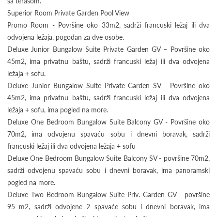
sa terasom.
Superior Room Private Garden Pool View
Promo Room - Površine oko 33m2, sadrži francuski ležaj ili dva
odvojena ležaja, pogodan za dve osobe.
Deluxe Junior Bungalow Suite Private Garden GV – Površine oko
45m2, ima privatnu baštu, sadrži francuski ležaj ili dva odvojena
ležaja + sofu.
Deluxe Junior Bungalow Suite Private Garden SV - Površine oko
45m2, ima privatnu baštu, sadrži francuski ležaj ili dva odvojena
ležaja + sofu, ima pogled na more.
Deluxe One Bedroom Bungalow Suite Balcony GV - Površine oko
70m2, ima odvojenu spavaću sobu i dnevni boravak, sadrži
francuski ležaj ili dva odvojena ležaja + sofu
Deluxe One Bedroom Bungalow Suite Balcony SV - površine 70m2,
sadrži odvojenu spavaću sobu i dnevni boravak, ima panoramski
pogled na more.
Deluxe Two Bedroom Bungalow Suite Priv. Garden GV - površine
95 m2, sadrži odvojene 2 spavaće sobu i dnevni boravak, ima