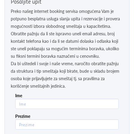
Pošaljite upit
Preko našeg internet booking servisa omogućena Vam je
potpuno besplatna usluga slanja upita i rezervacije i provera
mogućnosti izbora slobodnog smeštaja u kapacitetima.
Obratite pažnju da li ste ispravno uneli email adresu, broj
kontakt telefona kao i da li se datumi dolaska i odlaska koji
ste uneli poklapaju sa mogućim terminima boravka, ukoliko
su fiksni termini boravka naznačeni u cenovniku.
Da bi uštedeli i svoje i naše vreme, naročito obratite pažnju
da struktura i tip smeštaja koji birate, bude u skladu brojem
osoba koje prijavljujete za smeštaj tj. sa pravilima za
korišćenje smeštajnih jedinica.
Ime
Prezime