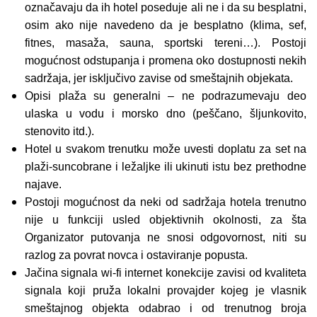
označavaju da ih hotel poseduje ali ne i da su besplatni,
osim ako nije navedeno da je besplatno (klima, sef,
fitnes, masaža, sauna, sportski tereni…). Postoji
mogućnost odstupanja i promena oko dostupnosti nekih
sadržaja, jer isključivo zavise od smeštajnih objekata.
Opisi plaža su generalni – ne podrazumevaju deo
ulaska u vodu i morsko dno (peščano, šljunkovito,
stenovito itd.).
Hotel u svakom trenutku može uvesti doplatu za set na
plaži-suncobrane i ležaljke ili ukinuti istu bez prethodne
najave.
Postoji mogućnost da neki od sadržaja hotela trenutno
nije u funkciji usled objektivnih okolnosti, za šta
Organizator putovanja ne snosi odgovornost, niti su
razlog za povrat novca i ostaviranje popusta.
Jačina signala wi-fi internet konekcije zavisi od kvaliteta
signala koji pruža lokalni provajder kojeg je vlasnik
smeštajnog objekta odabrao i od trenutnog broja