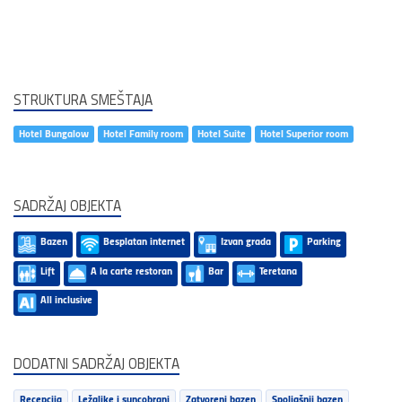
STRUKTURA SMEŠTAJA
Hotel Bungalow
Hotel Family room
Hotel Suite
Hotel Superior room
SADRŽAJ OBJEKTA
Bazen
Besplatan internet
Izvan grada
Parking
Lift
A la carte restoran
Bar
Teretana
All inclusive
DODATNI SADRŽAJ OBJEKTA
Recepcija
Ležaljke i suncobrani
Zatvoreni bazen
Spoljašnji bazen