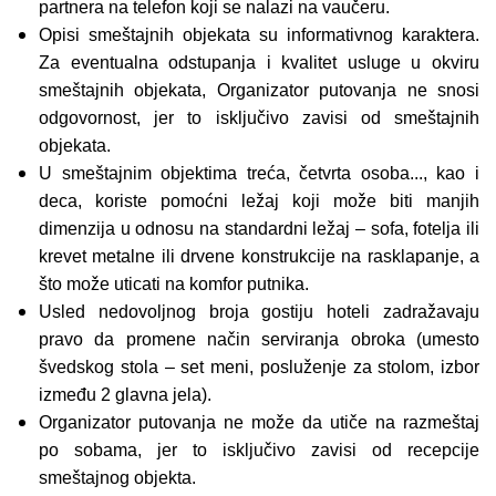
partnera na telefon koji se nalazi na vaučeru.
Opisi smeštajnih objekata su informativnog karaktera.
Za eventualna odstupanja i kvalitet usluge u okviru
smeštajnih objekata, Organizator putovanja ne snosi
odgovornost, jer to isključivo zavisi od smeštajnih
objekata.
U smeštajnim objektima treća, četvrta osoba..., kao i
deca, koriste pomoćni ležaj koji može biti manjih
dimenzija u odnosu na standardni ležaj – sofa, fotelja ili
krevet metalne ili drvene konstrukcije na rasklapanje, a
što može uticati na komfor putnika.
Usled nedovoljnog broja gostiju hoteli zadražavaju
pravo da promene način serviranja obroka (umesto
švedskog stola – set meni, posluženje za stolom, izbor
između 2 glavna jela).
Organizator putovanja ne može da utiče na razmeštaj
po sobama, jer to isključivo zavisi od recepcije
smeštajnog objekta.