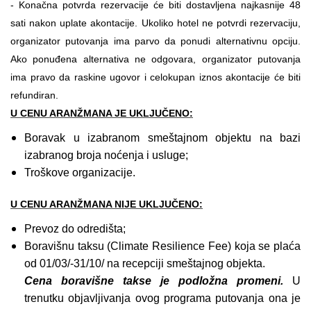
-
Konačna potvrda rezervacije će biti dostavljena najkasnije 48
sati nakon uplate akontacije. Ukoliko hotel ne potvrdi rezervaciju,
organizator putovanja ima parvo da ponudi alternativnu opciju.
Ako ponuđena alternativa ne odgovara, organizator putovanja
ima pravo da raskine ugovor i celokupan iznos akontacije će biti
refundiran.
U CENU ARANŽMANA JE UKLJUČENO:
Boravak u izabranom smeštajnom objektu na bazi
izabranog broja noćenja i usluge;
Troškove organizacije.
U CENU ARANŽMANA NIJE UKLJUČENO:
Prevoz do odredišta;
Boravišnu taksu (Climate Resilience Fee) koja se plaća
od 01/03/-31/10/ na recepciji smeštajnog objekta.
Cena boravišne takse je podložna promeni.
U
trenutku objavljivanja ovog programa putovanja ona je