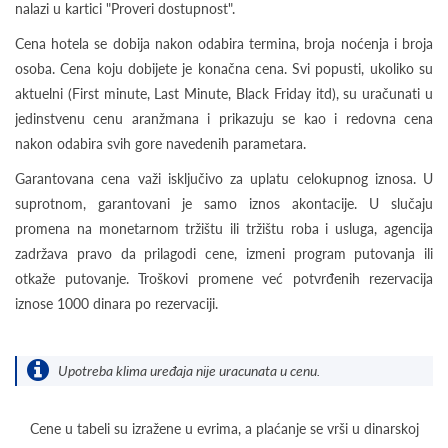
nalazi u kartici "Proveri dostupnost".
Cena hotela se dobija nakon odabira termina, broja noćenja i broja
osoba. Cena koju dobijete je konačna cena. Svi popusti, ukoliko su
aktuelni (First minute, Last Minute, Black Friday itd), su uračunati u
jedinstvenu cenu aranžmana i prikazuju se kao i redovna cena
nakon odabira svih gore navedenih parametara.
Garantovana cena važi isključivo za uplatu celokupnog iznosa. U
suprotnom, garantovani je samo iznos akontacije. U slučaju
promena na monetarnom tržištu ili tržištu roba i usluga, agencija
zadržava pravo da prilagodi cene, izmeni program putovanja ili
otkaže putovanje. Troškovi promene već potvrđenih rezervacija
iznose 1000 dinara po rezervaciji.
Upotreba klima uređaja nije uracunata u cenu.
Cene u tabeli su izražene u evrima, a plaćanje se vrši u dinarskoj