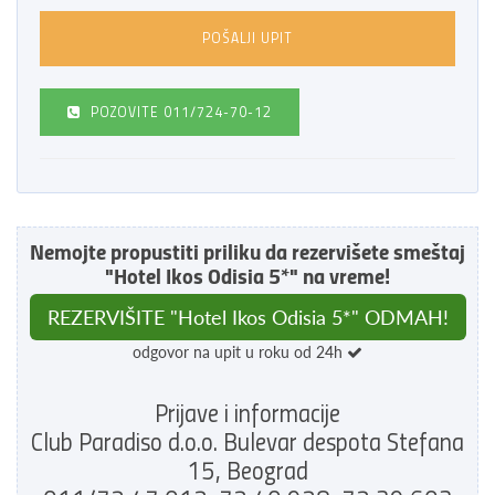
POZOVITE
011/724-70-12
Nemojte propustiti priliku da rezervišete smeštaj
"Hotel Ikos Odisia 5*" na vreme!
REZERVIŠITE "Hotel Ikos Odisia 5*" ODMAH!
odgovor na upit u roku od 24h
Prijave i informacije
Club Paradiso d.o.o. Bulevar despota Stefana
15, Beograd