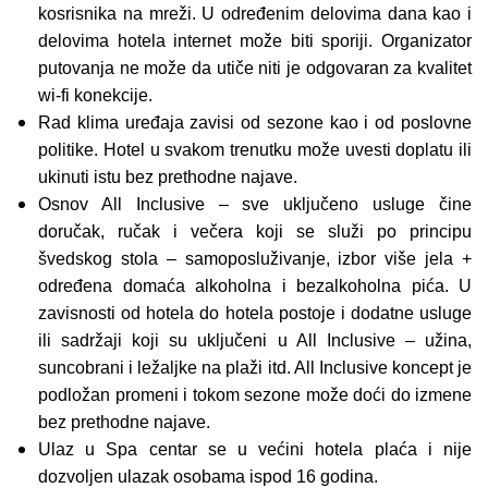
kosrisnika na mreži. U određenim delovima dana kao i
delovima hotela internet može biti sporiji. Organizator
putovanja ne može da utiče niti je odgovaran za kvalitet
wi-fi konekcije.
Rad klima uređaja zavisi od sezone kao i od poslovne
politike. Hotel u svakom trenutku može uvesti doplatu ili
ukinuti istu bez prethodne najave.
Osnov All Inclusive – sve uključeno usluge čine
doručak, ručak i večera koji se služi po principu
švedskog stola – samoposluživanje, izbor više jela +
određena domaća alkoholna i bezalkoholna pića. U
zavisnosti od hotela do hotela postoje i dodatne usluge
ili sadržaji koji su uključeni u All Inclusive – užina,
suncobrani i ležaljke na plaži itd. All Inclusive koncept je
podložan promeni i tokom sezone može doći do izmene
bez prethodne najave.
Ulaz u Spa centar se u većini hotela plaća i nije
dozvoljen ulazak osobama ispod 16 godina.