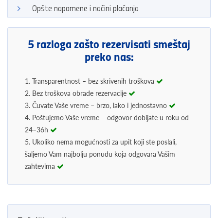
Opšte napomene i načini plaćanja
5 razloga zašto rezervisati smeštaj
preko nas:
1. Transparentnost – bez skrivenih troškova
2. Bez troškova obrade rezervacije
3. Čuvate Vaše vreme – brzo, lako i jednostavno
4. Poštujemo Vaše vreme – odgovor dobijate u roku od
24–36h
5. Ukoliko nema mogućnosti za upit koji ste poslali,
šaljemo Vam najbolju ponudu koja odgovara Vašim
zahtevima