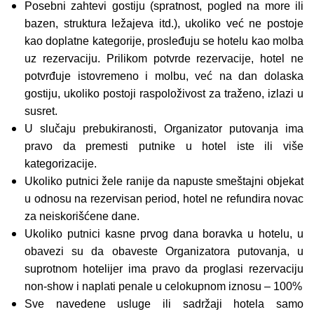
Posebni zahtevi gostiju (spratnost, pogled na more ili
bazen, struktura ležajeva itd.), ukoliko već ne postoje
kao doplatne kategorije, prosleđuju se hotelu kao molba
uz rezervaciju. Prilikom potvrde rezervacije, hotel ne
potvrđuje istovremeno i molbu, već na dan dolaska
gostiju, ukoliko postoji raspoloživost za traženo, izlazi u
susret.
U slučaju prebukiranosti, Organizator putovanja ima
pravo da premesti putnike u hotel iste ili više
kategorizacije.
Ukoliko putnici žele ranije da napuste smeštajni objekat
u odnosu na rezervisan period, hotel ne refundira novac
za neiskorišćene dane.
Ukoliko putnici kasne prvog dana boravka u hotelu, u
obavezi su da obaveste Organizatora putovanja, u
suprotnom hotelijer ima pravo da proglasi rezervaciju
non-show i naplati penale u celokupnom iznosu – 100%
Sve navedene usluge ili sadržaji hotela samo