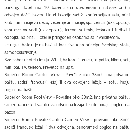
parking. Hotel ima 10 bazena (na otvorenom i zatvorenom) i
odvojen dečiji bazen. Hotel takodje sadrži konferncijsku salu, mini
klub i animacije za decu, večernje animacije, spa centar (uz doplatu),
sportove na vodi (uz doplatu), terene za tenis, košarku i fudbal i
odbojku na plaži. Hotel je prilagođen osobama sa invaliditetom.
Usluga u hotelu je na bazi all inclusive-a po principu švedskog stola,
samoposluživanje.
Sve sobe u hotelu imaju Wi-Fi, balkon ili terasu, kupatilo, klimu, sef,
mini bar, TV, telefon, krevetac na upit.
Superior Room Garden View - Površine oko 33m2, ima privatnu
baštu, sadrži francuski ležaj ili dva odvojena ležaja + sofu, imaju
pogled na baštu.
Superior Room Pool View - Površine oko 33m2, ima privatnu baštu,
sadrži francuski ležaj ili dva odvojena ležaja + sofu, imaju pogled na
bazen
Superior Room Private Garden Garden View - površine oko 3m2,
sadrži francuski ležaj ili dva odvojena, panoramski pogled na baštu