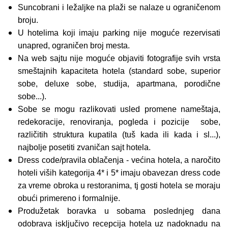
Suncobrani i ležaljke na plaži se nalaze u ograničenom
broju.
U hotelima koji imaju parking nije moguće rezervisati
unapred, ograničen broj mesta.
Na web sajtu nije moguće objaviti fotografije svih vrsta
smeštajnih kapaciteta hotela (standard sobe, superior
sobe, deluxe sobe, studija, apartmana, porodične
sobe...).
Sobe se mogu razlikovati usled promene nameštaja,
redekoracije, renoviranja, pogleda i pozicije sobe,
različitih struktura kupatila (tuš kada ili kada i sl...),
najbolje posetiti zvaničan sajt hotela.
Dress code/pravila oblačenja - većina hotela, a naročito
hoteli viših kategorija 4* i 5* imaju obavezan dress code
za vreme obroka u restoranima, tj gosti hotela se moraju
obući primereno i formalnije.
Produžetak boravka u sobama poslednjeg dana
odobrava isključivo recepcija hotela uz nadoknadu na