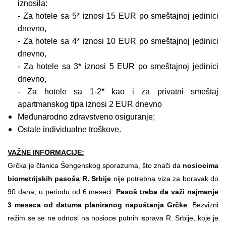
iznosila:
- Za hotele sa 5* iznosi 15 EUR po smeštajnoj jedinici
dnevno,
- Za hotele sa 4* iznosi 10 EUR po smeštajnoj jedinici
dnevno,
- Za hotele sa 3* iznosi 5 EUR po smeštajnoj jedinici
dnevno,
- Za hotele sa 1-2* kao i za privatni smeštaj
apartmanskog tipa iznosi 2 EUR dnevno
Međunarodno zdravstveno osiguranje;
Ostale individualne troškove.
VAŽNE INFORMACIJE:
Grčka je članica Šengenskog sporazuma, što znači da
nosiocima
biometrijskih pasoša R. Srbije
nije potrebna viza za boravak do
90 dana, u periodu od 6 meseci.
Pasoš treba da važi najmanje
3 meseca od datuma planiranog napuštanja Grčke
. Bezvizni
režim se se ne odnosi na nosioce putnih isprava R. Srbije, koje je