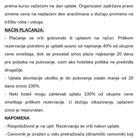
prema kursu važećem na dan uplate. Organizator zadržava pravo
izmene cena na neplaćeni deo aranžmana u slučaju promena na
tržištu roba i usluga.
NAČIN PLAĆANJA:
-
Plaćanje se vrši gotovinski ili uplatom na račun. Prilikom
rezervacije potrebno je uplatiti avans od najmanje 40% od ukupne
cene smeštaja, dok se preostali iznos plaća najkasnije 20 dana
pre polaska na putovanje, osim ako hotelska politika ne predviđa
drugačije.
- Uplata akontacije ukoliko je do putovanja ostalo manje od 20
dana iznosi 100%.
- Neki hoteli mogu zahtevati uplatu 100% od ukupne cene
smeštaja prilikom rezervacije. U slučaju otkazivanja, uplaćeni
iznos je nepovratan.
NAPOMENA
- Raspoloživost je na upit.
Rezervacija se vrši nakon uplate.
- Cenovnik je izražen u vidu pretraživača (dinamički cenovnik) koji