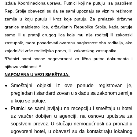
izdala Koordinaciona uprava. Putnici koji ne putuju sa pasošem
Rep. Srbije obavezni su da se sami upoznaju sa viznim režimom
zemlje u koju putuju i kroz koje putuju. Za prelazak državne
granice maloletno lice, državljanin Republike Srbije, kada putuje
samo ili u pratnji drugog lica koje mu nije roditelj ili zakonski
zastupnik, mora posedovati overenu saglasnost oba roditelja, ako
zajednički vrše roditeljsko pravo, ili zakonskog zastupnika.
*
Putnici sami snose odgovornost za lična putna dokumenta i
njihovu validnost.
*
NAPOMENA U VEZI SMEŠTAJA:
Smeštajni objekti iz ove ponude registrovan je,
pregledan i standardizovan u skladu sa zakonom zemlje
u koju se putuje.
Putnici se sami javljaju na recepciju i smeštaju u hotel
uz vaučer dobijen u agenciji, na osnovu uputstva za
sopstveni prevoz. U slučaju nemogućnosti da pronadju
ugovoreni hotel, u obavezi su da kontaktiraju lokalnog