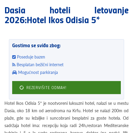
Dasia hoteli letovanje
2026:Hotel Ikos Odisia 5*
Gostima se sviđa zbog:
Poseduje bazen
Besplatan bežični internet
Mogućnost parkiranja
REZERVIŠITE ODMAH!
Hotel Ikos Odisia 5* je nootvoreni luksuzni hotel, nalazi se u mestu
Dasia, oko 18 km od aerodroma na Krfu. Hotel se nalazi 200m od
plaže, gde su ležaljke i suncobrani besplatni za goste hotela. Od
sadržaja hotel ima: recepciju koja radi 24h,restoran Mediteranske
kuhinje i 5 a la carte restorana, barove, doktor (na poziv), lift,