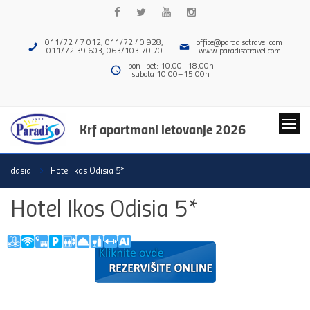
011/72 47 012, 011/72 40 928,
office@paradisotravel.com
011/72 39 603, 063/103 70 70
www.paradisotravel.com
pon–pet: 10.00–18.00h
subota 10.00–15.00h
Krf apartmani letovanje 2026
dasia
Hotel Ikos Odisia 5*
Hotel Ikos Odisia 5*