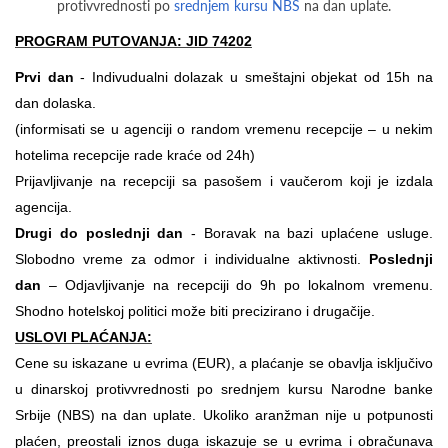
protivvrednosti po
srednjem kursu NBS
na dan uplate.
PROGRAM PUTOVANJA: JID 74202
Prvi dan
- Indivudualni dolazak u smeštajni objekat od 15h na
dan dolaska.
(informisati se u agenciji o random vremenu recepcije – u nekim
hotelima recepcije rade kraće od 24h)
Prijavljivanje na recepciji sa pasošem i vaučerom koji je izdala
agencija.
Drugi do poslednji dan
- Boravak na bazi uplaćene usluge.
Slobodno vreme za odmor i individualne aktivnosti.
Poslednji
dan
– Odjavljivanje na recepciji do 9h po lokalnom vremenu.
Shodno hotelskoj politici može biti precizirano i drugačije.
USLOVI PLAĆANJA:
Cene su iskazane u evrima (EUR), a plaćanje se obavlja isključivo
u dinarskoj protivvrednosti po srednjem kursu Narodne banke
Srbije (NBS) na dan uplate. Ukoliko aranžman nije u potpunosti
plaćen, preostali iznos duga iskazuje se u evrima i obračunava