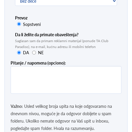
Prevoz
Sopstveni
Da li želite da primate obaveštenja?
Saglasan sam da primam reklamni materijal (ponude TA Club
Paradiso), na e-mail, kućnu adresu ili mobilni telefon
DA
NE
Pitanje / napomena (opciono):
Važno:
Usled velikog broja upita na koje odgovaramo na
dnevnom nivou, moguće je da odgovor dobijete u spam
folderu. Ukoliko nemate odgovor na Vaš upit u inboxu,
pogledajte spam folder. Hvala na razumevanju.