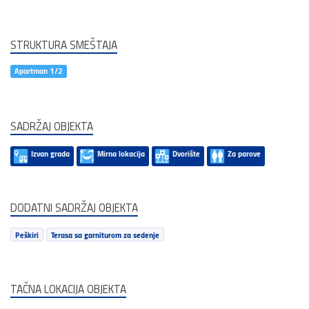
STRUKTURA SMEŠTAJA
Apartman 1/2
SADRŽAJ OBJEKTA
Izvan grada
Mirna lokacija
Dvorište
Za parove
DODATNI SADRŽAJ OBJEKTA
Peškiri
Terasa sa garniturom za sedenje
TAČNA LOKACIJA OBJEKTA