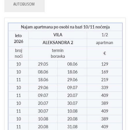
AUTOBUSOM
Najam apartmana po osobi na bazi 10/11 noćenja
VILA
1/2
leto
2026
ALEKSANDRA 2
apartman
broj
termin
€
noći
boravka
10
29.05
08.06
129
10
08.06
18.06
169
11
18.06
29.06
219
10
29.06
09.07
339
11
09.07
20.07
409
10
20.07
30.07
389
11
30.07
10.08
409
10
10.08
20.08
389
11
20.08
31.08
409