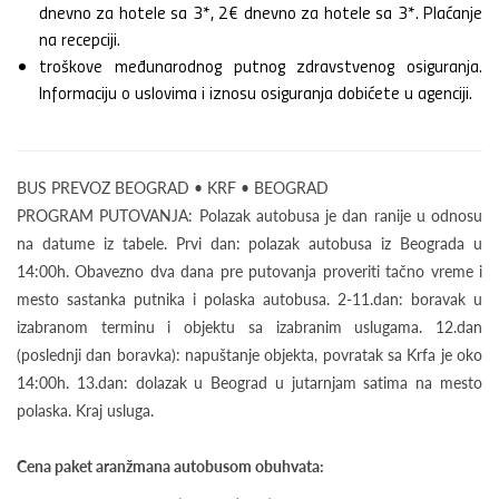
dnevno za hotele sa 3*, 2€ dnevno za hotele sa 3*. Plaćanje
na recepciji.
troškove međunarodnog putnog zdravstvenog osiguranja.
Informaciju o uslovima i iznosu osiguranja dobićete u agenciji.
BUS PREVOZ BEOGRAD • KRF • BEOGRAD
PROGRAM PUTOVANJA: Polazak autobusa je dan ranije u odnosu
na datume iz tabele. Prvi dan: polazak autobusa iz Beograda u
14:00h. Obavezno dva dana pre putovanja proveriti tačno vreme i
mesto sastanka putnika i polaska autobusa. 2-11.dan: boravak u
izabranom terminu i objektu sa izabranim uslugama. 12.dan
(poslednji dan boravka): napuštanje objekta, povratak sa Krfa je oko
14:00h. 13.dan: dolazak u Beograd u jutarnjam satima na mesto
polaska. Kraj usluga.
Cena paket aranžmana autobusom obuhvata: