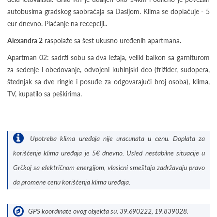
autobusima gradskog saobraćaja sa Dasijom. Klima se doplaćuje - 5
eur dnevno. Plaćanje na recepciji..
Alexandra 2
raspolaže sa šest ukusno uređenih apartmana.
Apartman 02: sadrži sobu sa dva ležaja, veliki balkon sa garniturom
za sedenje i obedovanje, odvojeni kuhinjski deo (frižider, sudopera,
štednjak sa dve ringle i posuđe za odgovarajući broj osoba), klima,
TV, kupatilo sa peškirima.
Upotreba klima uređaja nije uracunata u cenu. Doplata za
korišćenje klima uređaja je 5€ dnevno. Usled nestabilne situacije u
Grčkoj sa električnom energijom, vlasicni smeštaja zadržavaju pravo
da promene cenu korišćenja klima uređaja.
GPS koordinate ovog objekta su: 39.690222, 19.839028.