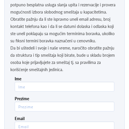
potpuno besplatna usluga slanja upita i rezervacije i provera
mogućnosti izbora slobodnog smeštaja u kapacitetima.
Obratite pažnju da li ste ispravno uneli email adresu, broj
kontakt telefona kao i da li se datumi dolaska i odlaska koji
ste uneli poklapaju sa mogućim terminima boravka, ukoliko
su fiksni termini boravka naznačeni u cenovniku.
Da bi uštedeli i svoje i naše vreme, naročito obratite pažnju
da struktura i tip smeštaja koji birate, bude u skladu brojem
osoba koje prijavljujete za smeštaj tj. sa pravilima za
korišćenje smeštajnih jedinica.
Ime
Prezime
Email