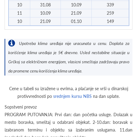
10
31.08
10.09
339
11
10.09
21.09
259
10
21.09
01.10
149
Upotreba klima uređaja nije uracunata u cenu. Doplata za
korišćenje klima uređaja je 5€ dnevno. Usled nestabilne situacije u
Grčkoj sa električnom energijom, vlasicni smeštaja zadržavaju pravo
da promene cenu korišćenja klima uređaja.
Cene u tabeli su izražene u evrima, a plaćanje se vrši u dinarskoj
protivvrednosti po
srednjem kursu NBS
na dan uplate.
Sopstveni prevoz
PROGRAM PUTOVANJA: Prvi dan: dan početka usluge. Dolazak u
mesto boravka, smeštaj u odabrani objekat. 2-10.dan: boravak u
izabranom terminu i objektu sa izabranim uslugama. 11.dan