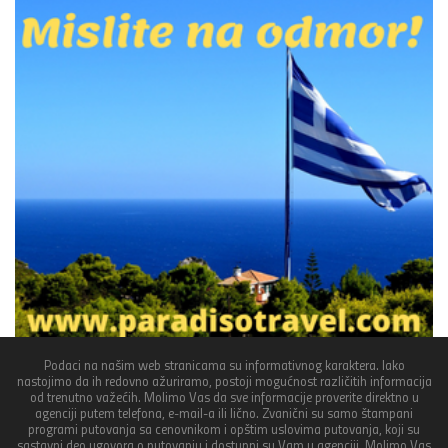
Podaci na našim web stranicama su informativnog karaktera. Iako
nastojimo da ih redovno ažuriramo, postoji mogućnost različitih informacija
od trenutno važećih. Molimo Vas da sve informacije proverite direktno u
agenciji putem telefona, e-mail-a ili lično. Zvanični su samo štampani
programi putovanja sa cenovnikom i opštim uslovima putovanja, koji su
sastavni deo ugovora o putovanju i dostupni su Vam u agenciji. Molimo Vas