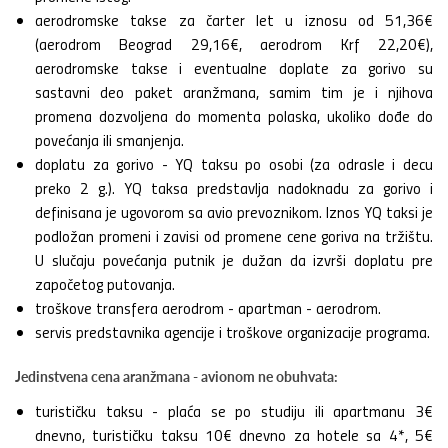
aerodromske takse za čarter let u iznosu od 51,36€
(aerodrom Beograd 29,16€, aerodrom Krf 22,20€),
aerodromske takse i eventualne doplate za gorivo su
sastavni deo paket aranžmana, samim tim je i njihova
promena dozvoljena do momenta polaska, ukoliko dođe do
povećanja ili smanjenja.
doplatu za gorivo - YQ taksu po osobi (za odrasle i decu
preko 2 g.). YQ taksa predstavlja nadoknadu za gorivo i
definisana je ugovorom sa avio prevoznikom. Iznos YQ taksi je
podložan promeni i zavisi od promene cene goriva na tržištu.
U slučaju povećanja putnik je dužan da izvrši doplatu pre
započetog putovanja.
troškove transfera aerodrom - apartman - aerodrom.
servis predstavnika agencije i troškove organizacije programa.
Jedinstvena cena aranžmana - avionom ne obuhvata:
turističku taksu - plaća se po studiju ili apartmanu 3€
dnevno, turističku taksu 10€ dnevno za hotele sa 4*, 5€