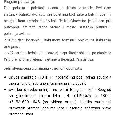
Program putovanja:
Dan polaska - poletanja aviona je datum iz tabele. Prvi dan:
sastanak putnika dva sata pre poletanja kod šaltera Belvi Travel na
beogradskom aerodromu “Nikola Tesla”. Obavezno jedan dan pre
putovanja proveriti tačno vreme i mesto sastanka putnika i
poletanja aviona.
2-10/11.dan: boravak u izabranom terminu i objektu sa izabranim
uslugama.
11/12.dan (poslednji dan boravka): napuštanje objekta, poletanje sa
Krfa prema planu letenja. Sletanje u Beograd. Kraj usluga.
Jedinstvena cena aranžmana - avionom obuhvata:
usluge smeštaja (10 ili 11 noćenja) na bazi najma studija /
apartmana u izabranom terminu prema tabeli.
avio karta (redovna linija) na relaciji Beograd - Krf - Beograd
sa grickalicama tokom leta. Let br.JU524/5, u 1300-
1515/1630-1645 (predviđeno vreme). Ukoliko nacionalni
prevoznik promeni datume leta i agencija zadržava pravo
promene istog.