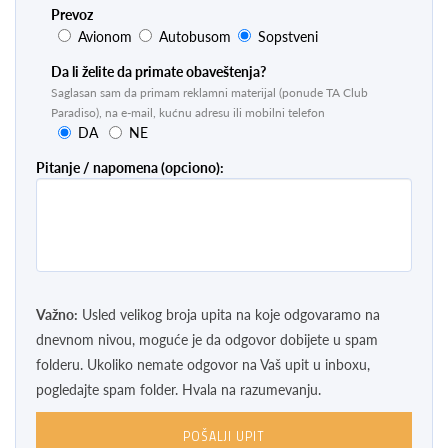
Prevoz
Avionom
Autobusom
Sopstveni
Da li želite da primate obaveštenja?
Saglasan sam da primam reklamni materijal (ponude TA Club
Paradiso), na e-mail, kućnu adresu ili mobilni telefon
DA
NE
Pitanje / napomena (opciono):
Važno:
Usled velikog broja upita na koje odgovaramo na
dnevnom nivou, moguće je da odgovor dobijete u spam
folderu. Ukoliko nemate odgovor na Vaš upit u inboxu,
pogledajte spam folder. Hvala na razumevanju.