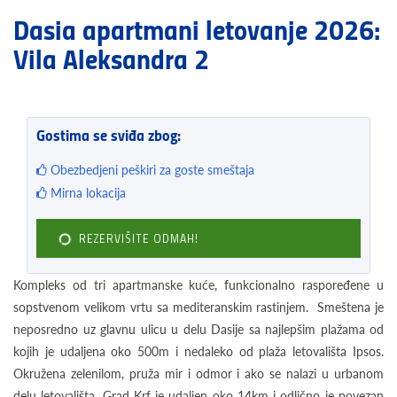
Dasia apartmani letovanje 2026:
Vila Aleksandra 2
Gostima se sviđa zbog:
Obezbedjeni peškiri za goste smeštaja
Mirna lokacija
REZERVIŠITE ODMAH!
Kompleks od tri apartmanske kuće, funkcionalno raspoređene u
sopstvenom velikom vrtu sa mediteranskim rastinjem. Smeštena je
neposredno uz glavnu ulicu u delu Dasije sa najlepšim plažama od
kojih je udaljena oko 500m i nedaleko od plaža letovališta Ipsos.
Okružena zelenilom, pruža mir i odmor i ako se nalazi u urbanom
delu letovališta. Grad Krf je udaljen oko 14km i odlično je povezan