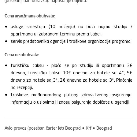
(poslednji dan boravka): napuštanje objekta.
Cena aranžmana obuhvata:
usluge smeštaja (10 noćenja) na bazi najma studija /
apartmana u izabranom terminu prema tabeli.
servis predstavnika agencije i troškove organizacije programa.
Cena ne obuhvata:
turističku taksu - plaća se po studiju ili apartmanu 3€
dnevno, turističku taksu 10€ dnevno za hotele sa 4*, 5€
dnevno za hotele sa 3*, 2€ dnevno za hotele sa 3*. Plaćanje
na recepciji.
troškove međunarodnog putnog zdravstvenog osiguranja.
Informaciju o uslovima i iznosu osiguranja dobićete u agenciji.
Avio prevoz (poseban čarter let) Beograd • Krf • Beograd