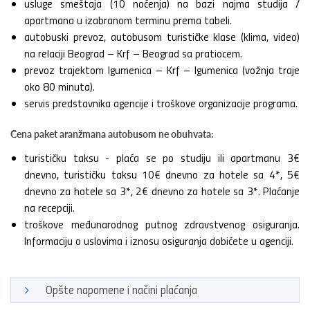
usluge smeštaja (10 noćenja) na bazi najma studija /
apartmana u izabranom terminu prema tabeli.
autobuski prevoz, autobusom turističke klase (klima, video)
na relaciji Beograd – Krf – Beograd sa pratiocem.
prevoz trajektom Igumenica – Krf – Igumenica (vožnja traje
oko 80 minuta).
servis predstavnika agencije i troškove organizacije programa.
Cena paket aranžmana autobusom ne obuhvata:
turističku taksu - plaća se po studiju ili apartmanu 3€
dnevno, turističku taksu 10€ dnevno za hotele sa 4*, 5€
dnevno za hotele sa 3*, 2€ dnevno za hotele sa 3*. Plaćanje
na recepciji.
troškove međunarodnog putnog zdravstvenog osiguranja.
Informaciju o uslovima i iznosu osiguranja dobićete u agenciji.
Opšte napomene i načini plaćanja