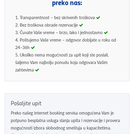
preko nas:
1. Transparentnost – bez skrivenih troškova
2. Bez troškova obrade rezervacije
3. Čuvate Vaše vreme – brzo, lako i jednostavno
4. Poštujemo Vaše vreme – odgovor dobijate u roku od
24–36h
5. Ukoliko nema mogućnosti za upit koji ste poslali,
šaljemo Vam najbolju ponudu koja odgovara Vašim
zahtevima
Pošaljite upit
Preko našeg internet booking servisa omogućena Vam je
potpuno besplatna usluga slanja upita i rezervacije i provera
mogućnosti izbora slobodnog smeštaja u kapacitetima.