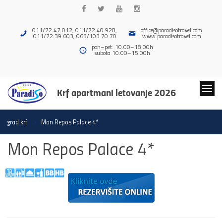
011/72 47 012, 011/72 40 928,
office@paradisotravel.com
011/72 39 603, 063/103 70 70
www.paradisotravel.com
pon–pet: 10.00–18.00h
subota 10.00–15.00h
Krf apartmani letovanje 2026
grad krf
Mon Repos Palace 4*
Mon Repos Palace 4*