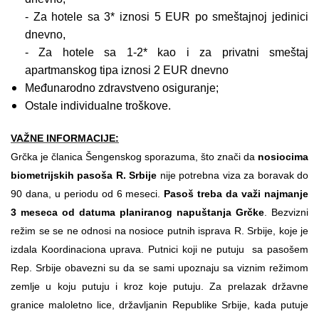
- Za hotele sa 3* iznosi 5 EUR po smeštajnoj jedinici
dnevno,
- Za hotele sa 1-2* kao i za privatni smeštaj
apartmanskog tipa iznosi 2 EUR dnevno
Međunarodno zdravstveno osiguranje;
Ostale individualne troškove.
VAŽNE INFORMACIJE:
Grčka je članica Šengenskog sporazuma, što znači da
nosiocima
biometrijskih pasoša R. Srbije
nije potrebna viza za boravak do
90 dana, u periodu od 6 meseci.
Pasoš treba da važi najmanje
3 meseca od datuma planiranog napuštanja Grčke
. Bezvizni
režim se se ne odnosi na nosioce putnih isprava R. Srbije, koje je
izdala Koordinaciona uprava. Putnici koji ne putuju sa pasošem
Rep. Srbije obavezni su da se sami upoznaju sa viznim režimom
zemlje u koju putuju i kroz koje putuju. Za prelazak državne
granice maloletno lice, državljanin Republike Srbije, kada putuje