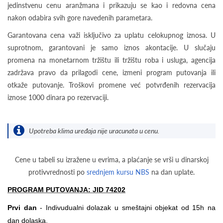
jedinstvenu cenu aranžmana i prikazuju se kao i redovna cena
nakon odabira svih gore navedenih parametara.
Garantovana cena važi isključivo za uplatu celokupnog iznosa. U
suprotnom, garantovani je samo iznos akontacije. U slučaju
promena na monetarnom tržištu ili tržištu roba i usluga, agencija
zadržava pravo da prilagodi cene, izmeni program putovanja ili
otkaže putovanje. Troškovi promene već potvrđenih rezervacija
iznose 1000 dinara po rezervaciji.
Upotreba klima uređaja nije uracunata u cenu.
Cene u tabeli su izražene u evrima, a plaćanje se vrši u dinarskoj
protivvrednosti po
srednjem kursu NBS
na dan uplate.
PROGRAM PUTOVANJA: JID 74202
Prvi dan
- Indivudualni dolazak u smeštajni objekat od 15h na
dan dolaska.