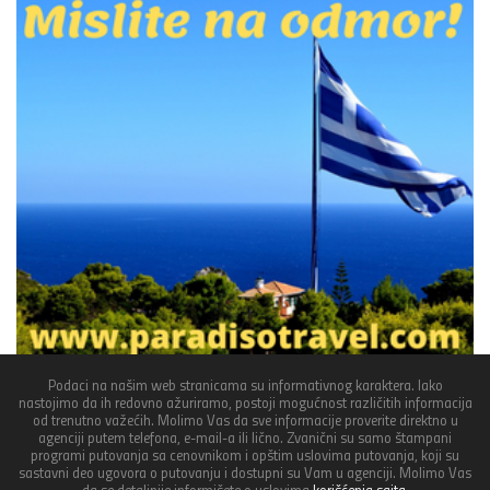
Podaci na našim web stranicama su informativnog karaktera. Iako
nastojimo da ih redovno ažuriramo, postoji mogućnost različitih informacija
od trenutno važećih. Molimo Vas da sve informacije proverite direktno u
agenciji putem telefona, e-mail-a ili lično. Zvanični su samo štampani
programi putovanja sa cenovnikom i opštim uslovima putovanja, koji su
sastavni deo ugovora o putovanju i dostupni su Vam u agenciji. Molimo Vas
da se detaljnije informišete o uslovima
korišćenja sajta
.