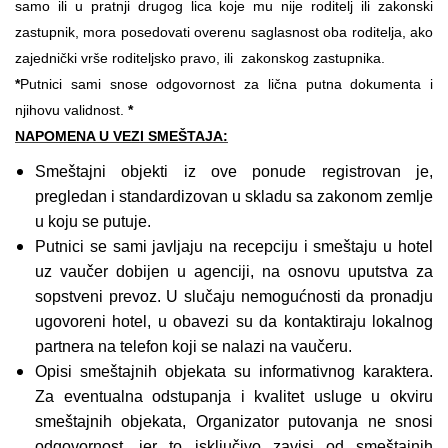
samo ili u pratnji drugog lica koje mu nije roditelj ili zakonski
zastupnik, mora posedovati overenu saglasnost oba roditelja, ako
zajednički vrše roditeljsko pravo, ili zakonskog zastupnika.
*
Putnici sami snose odgovornost za lična putna dokumenta i
njihovu validnost.
*
NAPOMENA U VEZI SMEŠTAJA:
Smeštajni objekti iz ove ponude registrovan je,
pregledan i standardizovan u skladu sa zakonom zemlje
u koju se putuje.
Putnici se sami javljaju na recepciju i smeštaju u hotel
uz vaučer dobijen u agenciji, na osnovu uputstva za
sopstveni prevoz. U slučaju nemogućnosti da pronadju
ugovoreni hotel, u obavezi su da kontaktiraju lokalnog
partnera na telefon koji se nalazi na vaučeru.
Opisi smeštajnih objekata su informativnog karaktera.
Za eventualna odstupanja i kvalitet usluge u okviru
smeštajnih objekata, Organizator putovanja ne snosi
odgovornost, jer to isključivo zavisi od smeštajnih