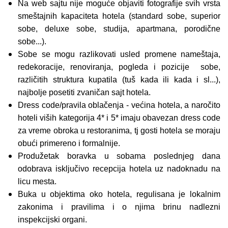
Na web sajtu nije moguće objaviti fotografije svih vrsta
smeštajnih kapaciteta hotela (standard sobe, superior
sobe, deluxe sobe, studija, apartmana, porodične
sobe...).
Sobe se mogu razlikovati usled promene nameštaja,
redekoracije, renoviranja, pogleda i pozicije sobe,
različitih struktura kupatila (tuš kada ili kada i sl...),
najbolje posetiti zvaničan sajt hotela.
Dress code/pravila oblačenja - većina hotela, a naročito
hoteli viših kategorija 4* i 5* imaju obavezan dress code
za vreme obroka u restoranima, tj gosti hotela se moraju
obući primereno i formalnije.
Produžetak boravka u sobama poslednjeg dana
odobrava isključivo recepcija hotela uz nadoknadu na
licu mesta.
Buka u objektima oko hotela, regulisana je lokalnim
zakonima i pravilima i o njima brinu nadlezni
inspekcijski organi.