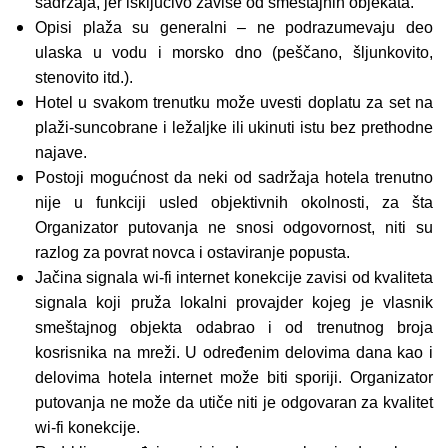
sadržaja, jer isključivo zavise od smeštajnih objekata.
Opisi plaža su generalni – ne podrazumevaju deo
ulaska u vodu i morsko dno (peščano, šljunkovito,
stenovito itd.).
Hotel u svakom trenutku može uvesti doplatu za set na
plaži-suncobrane i ležaljke ili ukinuti istu bez prethodne
najave.
Postoji mogućnost da neki od sadržaja hotela trenutno
nije u funkciji usled objektivnih okolnosti, za šta
Organizator putovanja ne snosi odgovornost, niti su
razlog za povrat novca i ostaviranje popusta.
Jačina signala wi-fi internet konekcije zavisi od kvaliteta
signala koji pruža lokalni provajder kojeg je vlasnik
smeštajnog objekta odabrao i od trenutnog broja
kosrisnika na mreži. U određenim delovima dana kao i
delovima hotela internet može biti sporiji. Organizator
putovanja ne može da utiče niti je odgovaran za kvalitet
wi-fi konekcije.