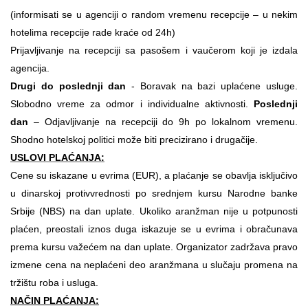
(informisati se u agenciji o random vremenu recepcije – u nekim
hotelima recepcije rade kraće od 24h)
Prijavljivanje na recepciji sa pasošem i vaučerom koji je izdala
agencija.
Drugi do poslednji dan
- Boravak na bazi uplaćene usluge.
Slobodno vreme za odmor i individualne aktivnosti.
Poslednji
dan
– Odjavljivanje na recepciji do 9h po lokalnom vremenu.
Shodno hotelskoj politici može biti precizirano i drugačije.
USLOVI PLAĆANJA:
Cene su iskazane u evrima (EUR), a plaćanje se obavlja isključivo
u dinarskoj protivvrednosti po srednjem kursu Narodne banke
Srbije (NBS) na dan uplate. Ukoliko aranžman nije u potpunosti
plaćen, preostali iznos duga iskazuje se u evrima i obračunava
prema kursu važećem na dan uplate. Organizator zadržava pravo
izmene cena na neplaćeni deo aranžmana u slučaju promena na
tržištu roba i usluga.
NAČIN PLAĆANJA: