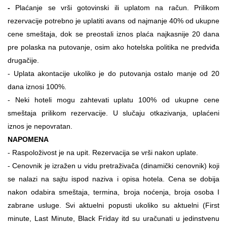
-
Plaćanje se vrši gotovinski ili uplatom na račun. Prilikom
rezervacije potrebno je uplatiti avans od najmanje 40% od ukupne
cene smeštaja, dok se preostali iznos plaća najkasnije 20 dana
pre polaska na putovanje, osim ako hotelska politika ne predviđa
drugačije.
- Uplata akontacije ukoliko je do putovanja ostalo manje od 20
dana iznosi 100%.
- Neki hoteli mogu zahtevati uplatu 100% od ukupne cene
smeštaja prilikom rezervacije. U slučaju otkazivanja, uplaćeni
iznos je nepovratan.
NAPOMENA
- Raspoloživost je na upit.
Rezervacija se vrši nakon uplate.
- Cenovnik je izražen u vidu pretraživača (dinamički cenovnik) koji
se nalazi na sajtu ispod naziva i opisa hotela. Cena se dobija
nakon odabira smeštaja, termina, broja noćenja, broja osoba I
zabrane usluge. Svi aktuelni popusti ukoliko su aktuelni (First
minute, Last Minute, Black Friday itd su uračunati u jedinstvenu