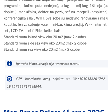
programi (nekoliko puta nedeljno), usluga hemijskog čišćenja (uz
doplatu), menjačnica, doktor na poziv, sef na recepciji (besplatno),
konferencijska sala , WIFI. Sve sobe su nedavno renovirane i imaju
kupatilo, fen za sušenje kose, mini-bar, klima uredjaj, Wi-Fi internet ,
sef , LCD TV, mini-frižider, ketler, balkon.
Standard room inland view oko 20 m2 (max 2 osobe)
Standard room side sea view oko 20m2 (max 2 osobe)
Standard room sea view oko 20m2 (max 2 osobe )
Upotreba klima uređaja nije uracunata u cenu.
GPS koordinate ovog objekta su: 39.61010186201792,
19.927333717366544.