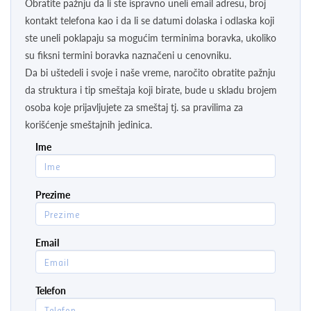
Obratite pažnju da li ste ispravno uneli email adresu, broj
kontakt telefona kao i da li se datumi dolaska i odlaska koji
ste uneli poklapaju sa mogućim terminima boravka, ukoliko
su fiksni termini boravka naznačeni u cenovniku.
Da bi uštedeli i svoje i naše vreme, naročito obratite pažnju
da struktura i tip smeštaja koji birate, bude u skladu brojem
osoba koje prijavljujete za smeštaj tj. sa pravilima za
korišćenje smeštajnih jedinica.
Ime
Prezime
Email
Telefon