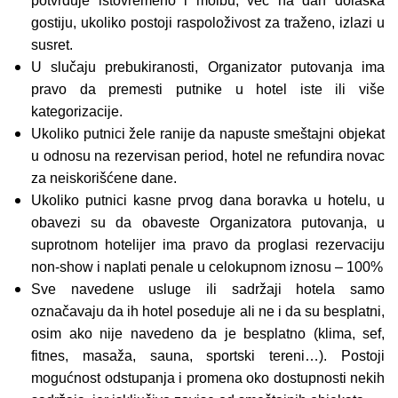
potvrđuje istovremeno i molbu, već na dan dolaska
gostiju, ukoliko postoji raspoloživost za traženo, izlazi u
susret.
U slučaju prebukiranosti, Organizator putovanja ima
pravo da premesti putnike u hotel iste ili više
kategorizacije.
Ukoliko putnici žele ranije da napuste smeštajni objekat
u odnosu na rezervisan period, hotel ne refundira novac
za neiskorišćene dane.
Ukoliko putnici kasne prvog dana boravka u hotelu, u
obavezi su da obaveste Organizatora putovanja, u
suprotnom hotelijer ima pravo da proglasi rezervaciju
non-show i naplati penale u celokupnom iznosu – 100%
Sve navedene usluge ili sadržaji hotela samo
označavaju da ih hotel poseduje ali ne i da su besplatni,
osim ako nije navedeno da je besplatno (klima, sef,
fitnes, masaža, sauna, sportski tereni…). Postoji
mogućnost odstupanja i promena oko dostupnosti nekih