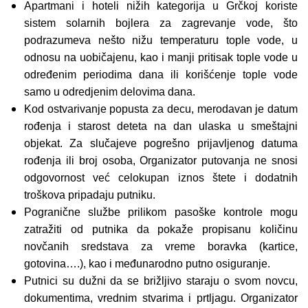
Apartmani i hoteli nižih kategorija u Grčkoj koriste
sistem solarnih bojlera za zagrevanje vode, što
podrazumeva nešto nižu temperaturu tople vode, u
odnosu na uobičajenu, kao i manji pritisak tople vode u
određenim periodima dana ili korišćenje tople vode
samo u odredjenim delovima dana.
Kod ostvarivanje popusta za decu, merodavan je datum
rođenja i starost deteta na dan ulaska u smeštajni
objekat. Za slučajeve pogrešno prijavljenog datuma
rođenja ili broj osoba, Organizator putovanja ne snosi
odgovornost već celokupan iznos štete i dodatnih
troškova pripadaju putniku.
Pogranične službe prilikom pasoške kontrole mogu
zatražiti od putnika da pokaže propisanu količinu
novčanih sredstava za vreme boravka (kartice,
gotovina….), kao i međunarodno putno osiguranje.
Putnici su dužni da se brižljivo staraju o svom novcu,
dokumentima, vrednim stvarima i prtljagu. Organizator