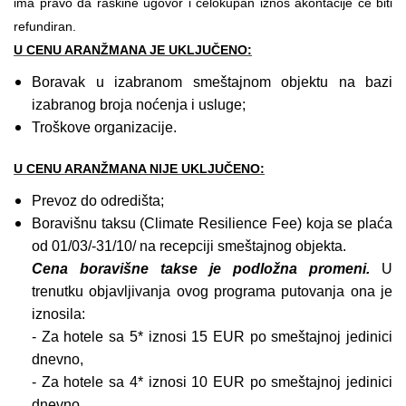
ima pravo da raskine ugovor i celokupan iznos akontacije će biti
refundiran.
U CENU ARANŽMANA JE UKLJUČENO:
Boravak u izabranom smeštajnom objektu na bazi
izabranog broja noćenja i usluge;
Troškove organizacije.
U CENU ARANŽMANA NIJE UKLJUČENO:
Prevoz do odredišta;
Boravišnu taksu (Climate Resilience Fee) koja se plaća
od 01/03/-31/10/ na recepciji smeštajnog objekta.
Cena boravišne takse je podložna promeni.
U
trenutku objavljivanja ovog programa putovanja ona je
iznosila:
- Za hotele sa 5* iznosi 15 EUR po smeštajnoj jedinici
dnevno,
- Za hotele sa 4* iznosi 10 EUR po smeštajnoj jedinici
dnevno,