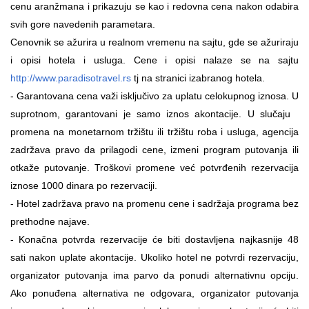
cenu aranžmana i prikazuju se kao i redovna cena nakon odabira
svih gore navedenih parametara.
Cenovnik se ažurira u realnom vremenu na sajtu, gde se ažuriraju
i opisi hotela i usluga. Cene i opisi nalaze se na sajtu
http://www.paradisotravel.rs
tj na stranici izabranog hotela.
- Garantovana cena važi isključivo za uplatu celokupnog iznosa. U
suprotnom, garantovani je samo iznos akontacije. U slučaju
promena na monetarnom tržištu ili tržištu roba i usluga, agencija
zadržava pravo da prilagodi cene, izmeni program putovanja ili
otkaže putovanje. Troškovi promene već potvrđenih rezervacija
iznose 1000 dinara po rezervaciji.
-
Hotel zadržava pravo na promenu cene i sadržaja programa bez
prethodne najave.
-
Konačna potvrda rezervacije će biti dostavljena najkasnije 48
sati nakon uplate akontacije. Ukoliko hotel ne potvrdi rezervaciju,
organizator putovanja ima parvo da ponudi alternativnu opciju.
Ako ponuđena alternativa ne odgovara, organizator putovanja