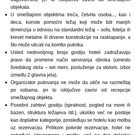
objekata.
U smeštajnim objektima treća, četvrta osoba..., kao i
deca, koriste pomoćni ležaj koji može biti manjih
dimenzija u odnosu na standardni ležaj – sofa, fotelja ili
krevet metalne ili drvene konstrukcije na rasklapanje, a
što može uticati na komfor putnika.
Usled nedovoljnog broja gostiju hoteli zadražavaju
pravo da promene način serviranja obroka (umesto
švedskog stola – set meni, posluženje za stolom, izbor
između 2 glavna jela).
Organizator putovanja ne može da utiče na razmeštaj
po sobama, jer to isključivo zavisi od recepcije
smeštajnog objekta.
Posebni zahtevi gostiju (spratnost, pogled na more ili
bazen, struktura ležajeva itd.), ukoliko već ne postoje
kao doplatne kategorije, prosleđuju se hotelu kao molba
uz rezervaciju. Prilikom potvrde rezervacije, hotel ne