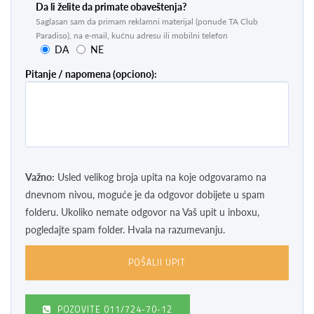
Da li želite da primate obaveštenja?
Saglasan sam da primam reklamni materijal (ponude TA Club
Paradiso), na e-mail, kućnu adresu ili mobilni telefon
DA
NE
Pitanje / napomena (opciono):
Važno:
Usled velikog broja upita na koje odgovaramo na
dnevnom nivou, moguće je da odgovor dobijete u spam
folderu. Ukoliko nemate odgovor na Vaš upit u inboxu,
pogledajte spam folder. Hvala na razumevanju.
POZOVITE
011/724-70-12