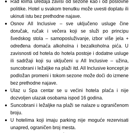
Rad klima uređaja zavisi od sezone kao i od poslovne
politike. Hotel u svakom trenutku može uvesti doplatu ili
ukinuti istu bez prethodne najave.
Osnov All Inclusive – sve uključeno usluge čine
doručak, ručak i večera koji se služi po principu
švedskog stola – samoposluživanje, izbor više jela +
određena domaća alkoholna i bezalkoholna pića. U
zavisnosti od hotela do hotela postoje i dodatne usluge
ili sadržaji koji su uključeni u All Inclusive – užina,
suncobrani i ležaljke na plaži itd. All Inclusive koncept je
podložan promeni i tokom sezone može doći do izmene
bez prethodne najave.
Ulaz u Spa centar se u većini hotela plaća i nije
dozvoljen ulazak osobama ispod 16 godina.
Suncobrani i ležaljke na plaži se nalaze u ograničenom
broju.
U hotelima koji imaju parking nije moguće rezervisati
unapred, ograničen broj mesta.