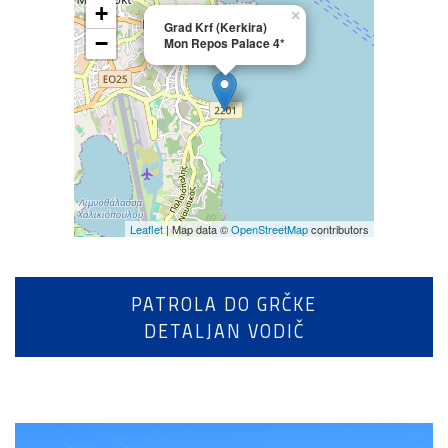
+
×
Grad Krf (Kerkira)
−
Mon Repos Palace 4*
Leaflet
| Map data ©
OpenStreetMap
contributors
PATROLA DO GRČKE
DETALJAN VODIČ