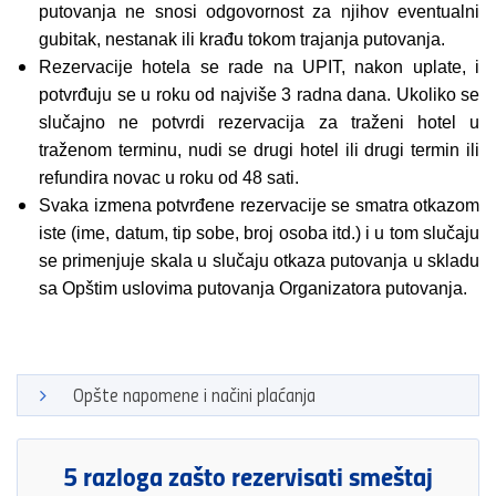
putovanja ne snosi odgovornost za njihov eventualni
gubitak, nestanak ili krađu tokom trajanja putovanja.
Rezervacije hotela se rade na UPIT, nakon uplate, i
potvrđuju se u roku od najviše 3 radna dana. Ukoliko se
slučajno ne potvrdi rezervacija za traženi hotel u
traženom terminu, nudi se drugi hotel ili drugi termin ili
refundira novac u roku od 48 sati.
Svaka izmena potvrđene rezervacije se smatra otkazom
iste (ime, datum, tip sobe, broj osoba itd.) i u tom slučaju
se primenjuje skala u slučaju otkaza putovanja u skladu
sa Opštim uslovima putovanja Organizatora putovanja.
Opšte napomene i načini plaćanja
5 razloga zašto rezervisati smeštaj