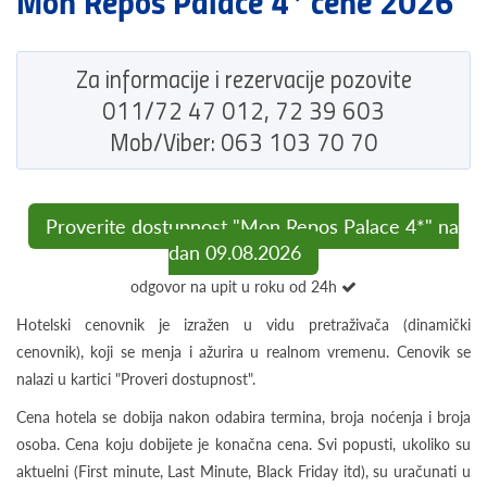
Mon Repos Palace 4* cene 2026
Za informacije i rezervacije pozovite
011/72 47 012, 72 39 603
Mob/Viber: 063 103 70 70
Proverite dostupnost "Mon Repos Palace 4*" na
dan 09.08.2026
odgovor na upit u roku od 24h
Hotelski cenovnik je izražen u vidu pretraživača (dinamički
cenovnik), koji se menja i ažurira u realnom vremenu. Cenovik se
nalazi u kartici "Proveri dostupnost".
Cena hotela se dobija nakon odabira termina, broja noćenja i broja
osoba. Cena koju dobijete je konačna cena. Svi popusti, ukoliko su
aktuelni (First minute, Last Minute, Black Friday itd), su uračunati u