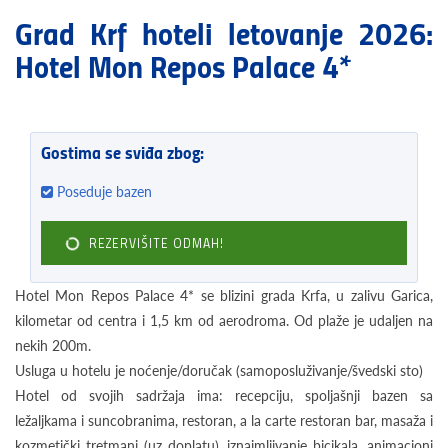
Grad Krf hoteli letovanje 2026:
Hotel Mon Repos Palace 4*
Gostima se sviđa zbog:
Poseduje bazen
REZERVIŠITE ODMAH!
Hotel Mon Repos Palace 4* se blizini grada Krfa, u zalivu Garica,
kilometar od centra i 1,5 km od aerodroma. Od plaže je udaljen na
nekih 200m.
Usluga u hotelu je noćenje/doručak (samoposluživanje/švedski sto)
Hotel od svojih sadržaja ima: recepciju, spoljašnji bazen sa
ležaljkama i suncobranima, restoran, a la carte restoran bar, masaža i
kozmetički tretmani (uz doplatu), iznajmljivanje bicikala, animacioni