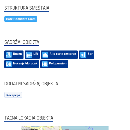
STRUKTURA SMEŠTAJA
Hotel Standard room
SADRŽAJ OBJEKTA
Bazen
Lift
A la carte restoran
Bar
Noćenje/doručak
Polupansion
DODATNI SADRŽAJ OBJEKTA
Recepcija
TAČNA LOKACIJA OBJEKTA