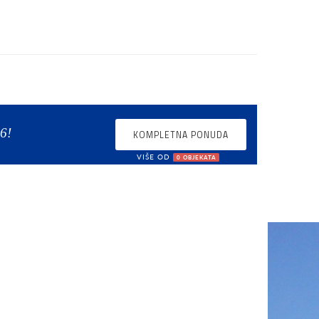
6!
KOMPLETNA PONUDA
VIŠE OD
0 OBJEKATA