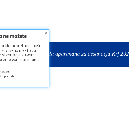
x
ga ne možete
prilikom pretrage naši
ze savršeno mesto za
dajte kompletnu ponudu apartmana za destinacju Krf 202
 stvari koje su vam
azaćemo vam šta imamo
je 2026
šoj ponudi!