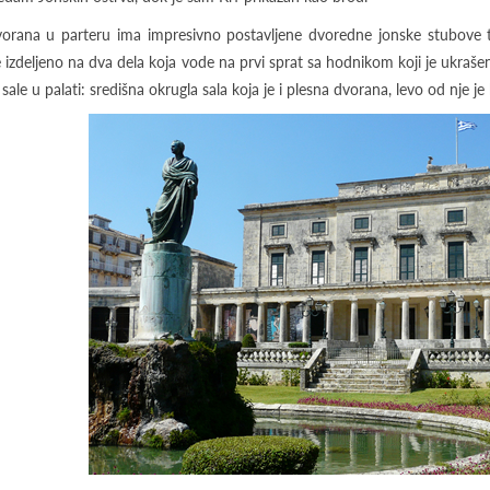
orana u parteru ima impresivno postavljene dvoredne jonske stubove 
e izdeljeno na dva dela koja vode na prvi sprat sa hodnikom koji je ukraš
 sale u palati: središna okrugla sala koja je i plesna dvorana, levo od nje je