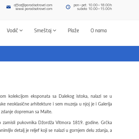
office@paradisotravel.com
pon–pet: 10.00–18.00h
www.paradisotravel.com
subota 10.00–15.00h
Vodič
Smeštaj
Plaže
O nama
nom kolekcijom eksponata sa Dalekog istoka, nalazi se u
ske neoklasične arhitekture i sem muzeja u njoj je i Galerija
no zdanje dopreman sa Malte.
o zamisli pukovnika Džordža Vitmora 1819. godine. Grčka
mljiv detalj je reljef koji se nalazi u gornjem delu zdanja, a