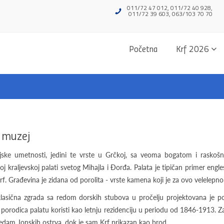
011/72 47 012, 011/72 40 928,
011/72 39 603, 063/103 70 70
Početna
Krf 2026
i muzej
jske umetnosti, jedini te vrste u Grčkoj, sa veoma bogatom i raskoš
j kraljevskoj palati svetog Mihajla i Đorđa. Palata je tipičan primer engle
rf. Građevina je zidana od porolita - vrste kamena koji je za ovo velelep
asična zgrada sa redom dorskih stubova u pročelju projektovana je p
 porodica palatu koristi kao letnju rezidenciju u periodu od 1846-1913. Zani
sedam Jonskih ostrva, dok je sam Krf prikazan kao brod.