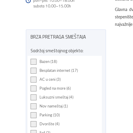
pon–pet: 10.00–18.00h
subota 10.00–15.00h
Glavna dv
stepeništ
najvažnije
BRZA PRETRAGA SMEŠTAJA
Sadržaj smeštajnog objekta:
Bazen (18)
Besplatan internet (17)
AC u ceni (3)
Pogled na more (6)
Luksuzni smeštaj (4)
Nov nameštaj (1)
Parking (10)
Dvorište (4)
Sef (2)