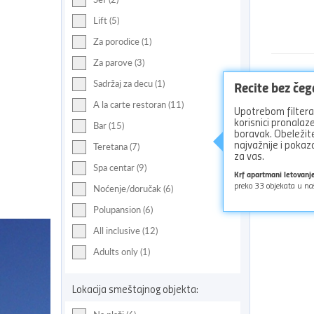
Lift (5)
Za porodice (1)
Za parove (3)
Recite bez če
Sadržaj za decu (1)
A la carte restoran (11)
Upotrebom filtera 
korisnici pronala
Bar (15)
Pogle
boravak. Obeležite
najvažnije i pok
Teretana (7)
za vas.
Spa centar (9)
Krf apartmani letovan
preko
33
objekata u na
Noćenje/doručak (6)
Polupansion (6)
All inclusive (12)
Adults only (1)
Lokacija smeštajnog objekta: