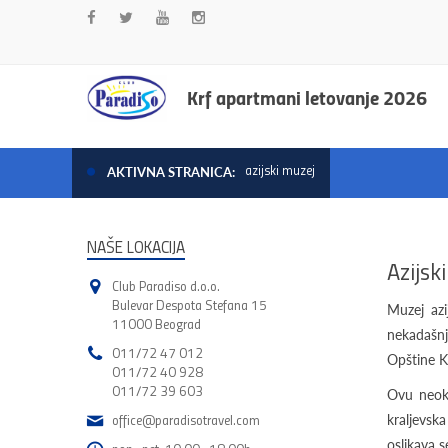
Krf apartmani letovanje 2026
azijski muzej
AKTIVNA STRANICA:
NAŠE LOKACIJA
Azijsk
Club Paradiso d.o.o.
Bulevar Despota Stefana 15
Muzej azi
11000 Beograd
nekadašnjo
011/72 47 012
Opštine K
011/72 40 928
011/72 39 603
Ovu neokl
office@paradisotravel.com
kraljevska
oslikava 