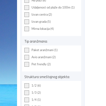
Na plaži (6)
Udaljenost od plaže do 100m (1)
Izvan centra (2)
Izvan grada (5)
Mirna lokacija (4)
Tip aranžmana:
Paket aranžmani (1)
Avio aranžmani (2)
Pet frendly (2)
Struktura smeštajnog objekta:
1/2 (6)
1/3 (2)
1/4 (1)