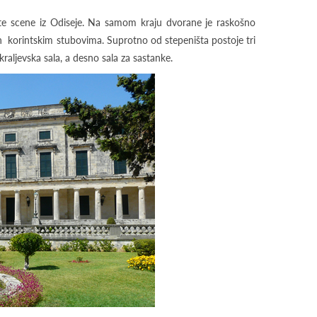
te scene iz Odiseje. Na samom kraju dvorane je raskošno
en korintskim stubovima. Suprotno od stepeništa postoje tri
 kraljevska sala, a desno sala za sastanke.