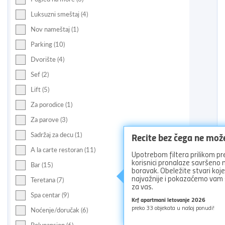
Luksuzni smeštaj (4)
Nov nameštaj (1)
Parking (10)
Dvorište (4)
Sef (2)
Lift (5)
Za porodice (1)
Za parove (3)
Recite bez čega ne mož
Sadržaj za decu (1)
A la carte restoran (11)
Upotrebom filtera prilikom pr
korisnici pronalaze savršeno
Bar (15)
boravak. Obeležite stvari koj
najvažnije i pokazaćemo vam
Teretana (7)
za vas.
Spa centar (9)
Krf apartmani letovanje 2026
preko
33
objekata u našoj ponudi!
Noćenje/doručak (6)