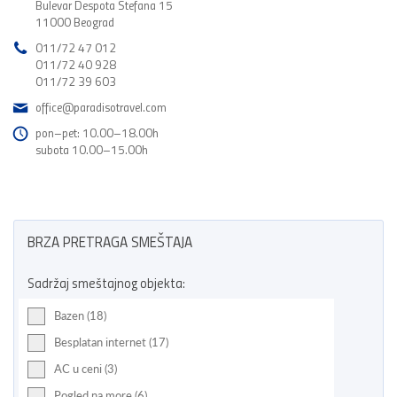
Bulevar Despota Stefana 15
11000 Beograd
011/72 47 012
011/72 40 928
011/72 39 603
office@paradisotravel.com
pon–pet: 10.00–18.00h
subota 10.00–15.00h
BRZA PRETRAGA SMEŠTAJA
Sadržaj smeštajnog objekta:
Bazen (18)
Besplatan internet (17)
AC u ceni (3)
Pogled na more (6)