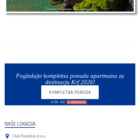
Pogledajte kompletnu ponudu apartmana za
destinacju Krf 2026!
KOMPLETNA PONUDA
VIŠE OD
0 OBJEKATA
NAŠE LOKACIJA
Club Paradiso d.o.o.