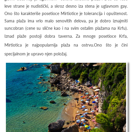
leve strane je nudistički, a skroz desno iza stena je uglavnom gay.
Ono što karakteriše posetioce Mirtiotice je tolerancija i opuštenost.
Sama plaža ima vrlo malo senovitih delova, pa je dobro iznajmiti
suncobran (cene su slične kao i na svim ostalim plažama na Krfu).
Iznad plaže postoji dobra taverna.
Za mnoge posetioce Krfa,
Mirtiotica je najpopularnija plaža na ostrvu.Ono što je čini
specijalnom je upravo njen položaj.