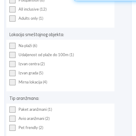
Polupansion (6)
All inclusive (12)
Adults only (1)
Lokacija smeštajnog objekta:
Na plaži (6)
Udaljenost od plaže do 100m (1)
Izvan centra (2)
Izvan grada (5)
Mirna lokacija (4)
Tip aranžmana:
Paket aranžmani (1)
Avio aranžmani (2)
Pet frendly (2)