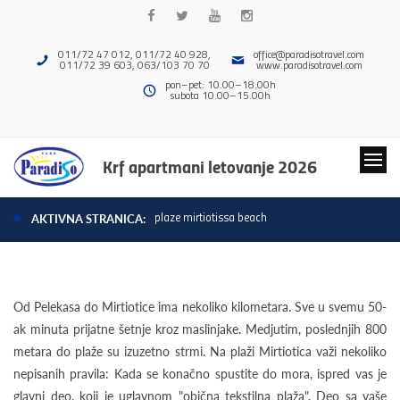
011/72 47 012, 011/72 40 928,
office@paradisotravel.com
011/72 39 603, 063/103 70 70
www.paradisotravel.com
pon–pet: 10.00–18.00h
subota 10.00–15.00h
Krf apartmani letovanje 2026
plaze mirtiotissa beach
AKTIVNA STRANICA:
Od Pelekasa do Mirtiotice ima nekoliko kilometara. Sve u svemu 50-
ak minuta prijatne šetnje kroz maslinjake. Medjutim, poslednjih 800
metara do plaže su izuzetno strmi. Na plaži Mirtiotica važi nekoliko
nepisanih pravila: Kada se konačno spustite do mora, ispred vas je
glavni deo, koji je uglavnom "obična tekstilna plaža". Deo sa vaše