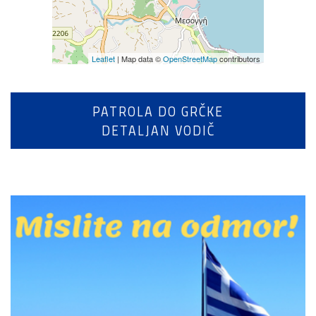
Leaflet
| Map data ©
OpenStreetMap
contributors
PATROLA DO GRČKE
DETALJAN VODIČ