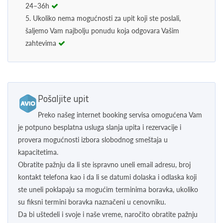
24–36h
5. Ukoliko nema mogućnosti za upit koji ste poslali,
šaljemo Vam najbolju ponudu koja odgovara Vašim
zahtevima
Pošaljite upit
Preko našeg internet booking servisa omogućena Vam
je potpuno besplatna usluga slanja upita i rezervacije i
provera mogućnosti izbora slobodnog smeštaja u
kapacitetima.
Obratite pažnju da li ste ispravno uneli email adresu, broj
kontakt telefona kao i da li se datumi dolaska i odlaska koji
ste uneli poklapaju sa mogućim terminima boravka, ukoliko
su fiksni termini boravka naznačeni u cenovniku.
Da bi uštedeli i svoje i naše vreme, naročito obratite pažnju