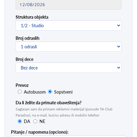
Struktura objekta
Broj odraslih
Broj dece
Prevoz
Autobusom
Sopstveni
Da li želite da primate obaveštenja?
Saglasan sam da primam reklamni materijal (ponude TA Club
Paradiso), na e-mail, kućnu adresu ili mobilni telefon
DA
NE
Pitanje / napomena (opciono):