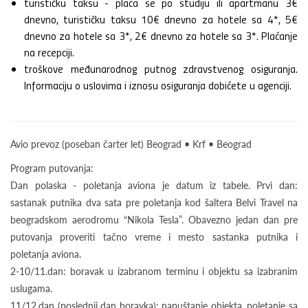
turističku taksu - plaća se po studiju ili apartmanu 3€
dnevno, turističku taksu 10€ dnevno za hotele sa 4*, 5€
dnevno za hotele sa 3*, 2€ dnevno za hotele sa 3*. Plaćanje
na recepciji.
troškove međunarodnog putnog zdravstvenog osiguranja.
Informaciju o uslovima i iznosu osiguranja dobićete u agenciji.
Avio prevoz (poseban čarter let) Beograd • Krf • Beograd
Program putovanja:
Dan polaska - poletanja aviona je datum iz tabele. Prvi dan:
sastanak putnika dva sata pre poletanja kod šaltera Belvi Travel na
beogradskom aerodromu “Nikola Tesla”. Obavezno jedan dan pre
putovanja proveriti tačno vreme i mesto sastanka putnika i
poletanja aviona.
2-10/11.dan: boravak u izabranom terminu i objektu sa izabranim
uslugama.
11/12.dan (poslednji dan boravka): napuštanje objekta, poletanje sa