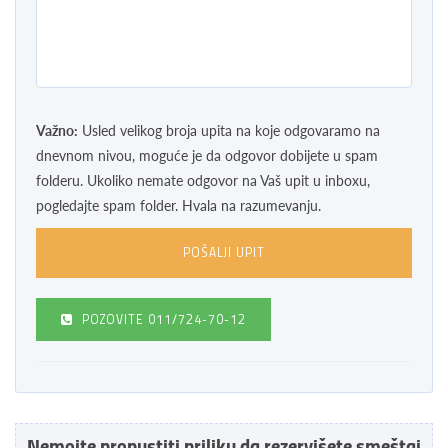
Važno:
Usled velikog broja upita na koje odgovaramo na
dnevnom nivou, moguće je da odgovor dobijete u spam
folderu. Ukoliko nemate odgovor na Vaš upit u inboxu,
pogledajte spam folder. Hvala na razumevanju.
POZOVITE
011/724-70-12
Nemojte propustiti priliku da rezervišete smeštaj