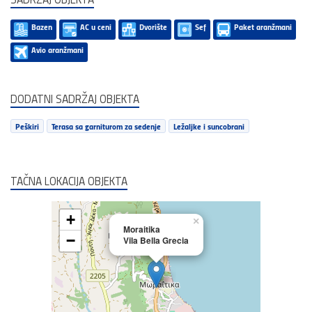
Bazen
AC u ceni
Dvorište
Sef
Paket aranžmani
Avio aranžmani
DODATNI SADRŽAJ OBJEKTA
Peškiri
Terasa sa garniturom za sedenje
Ležaljke i suncobrani
TAČNA LOKACIJA OBJEKTA
+
×
Moraitika
−
Vila Bella Grecia