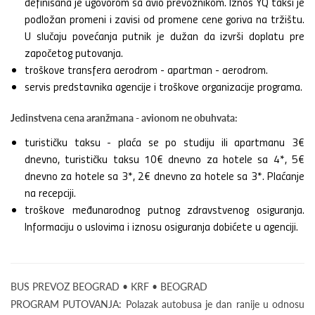
definisana je ugovorom sa avio prevoznikom. Iznos YQ taksi je
podložan promeni i zavisi od promene cene goriva na tržištu.
U slučaju povećanja putnik je dužan da izvrši doplatu pre
započetog putovanja.
troškove transfera aerodrom - apartman - aerodrom.
servis predstavnika agencije i troškove organizacije programa.
Jedinstvena cena aranžmana - avionom ne obuhvata:
turističku taksu - plaća se po studiju ili apartmanu 3€
dnevno, turističku taksu 10€ dnevno za hotele sa 4*, 5€
dnevno za hotele sa 3*, 2€ dnevno za hotele sa 3*. Plaćanje
na recepciji.
troškove međunarodnog putnog zdravstvenog osiguranja.
Informaciju o uslovima i iznosu osiguranja dobićete u agenciji.
BUS PREVOZ BEOGRAD • KRF • BEOGRAD
PROGRAM PUTOVANJA: Polazak autobusa je dan ranije u odnosu