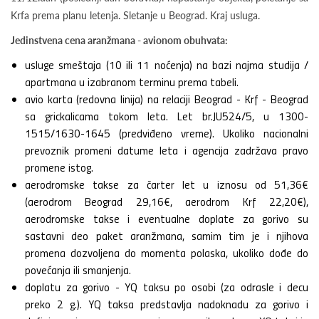
Krfa prema planu letenja. Sletanje u Beograd. Kraj usluga.
Jedinstvena cena aranžmana - avionom obuhvata:
usluge smeštaja (10 ili 11 noćenja) na bazi najma studija /
apartmana u izabranom terminu prema tabeli.
avio karta (redovna linija) na relaciji Beograd - Krf - Beograd
sa grickalicama tokom leta. Let br.JU524/5, u 1300-
1515/1630-1645 (predviđeno vreme). Ukoliko nacionalni
prevoznik promeni datume leta i agencija zadržava pravo
promene istog.
aerodromske takse za čarter let u iznosu od 51,36€
(aerodrom Beograd 29,16€, aerodrom Krf 22,20€),
aerodromske takse i eventualne doplate za gorivo su
sastavni deo paket aranžmana, samim tim je i njihova
promena dozvoljena do momenta polaska, ukoliko dođe do
povećanja ili smanjenja.
doplatu za gorivo - YQ taksu po osobi (za odrasle i decu
preko 2 g.). YQ taksa predstavlja nadoknadu za gorivo i