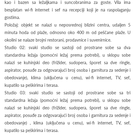
kao i bazen sa ležaljkama i suncobranima za goste. Vila ima
besplatan wi-fi internet i sef na recepciji koji je na raspolaganju
gostima.
Položaj: objekt se nalazi u neposrednoj blizini centra, udaljen 5
minuta hoda od plaže, odnosno oko 400 m od peščane plaže. U
okolini se nalaze brojni restorani, prodavnice i suvenirnice.
Studio 02: svaki studio se sastoji od prostrane sobe sa dva
standardna ležaja (pomoćni ležaj prema potrebi), u sklopu sobe
nalazi se kuhinjski deo (frižider, sudopera, šporet sa dve ringle,
aspirator, posuđe za odgovarajući broj osoba i garnitura za sedenje i
obedovanje), klima (uključena u cenu), wi-fi internet, TV, sef,
kupatilo sa peškirima i terasa.
Studio 03: svaki studio se sastoji od prostrane sobe sa tri
standardna ležaja (pomoćni ležaj prema potrebi), u sklopu sobe
nalazi se kuhinjski deo (frižider, sudopera, šporet sa dve ringle,
aspirator, posuđe za odgovarajući broj osoba i garnitura za sedenje i
obedovanje) , klima (uključena u cenu), wi-fi internet, TV, sef,
kupatilo sa peškirima i terasa.