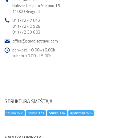
Bulevar Despota Stefana 15
11000 Beograd
011/72 47 012
011/72 40 928
011/72 39 603
office@paradisotravel.com
pon–pet: 10.00–18.00h
subota 10.00–15.00h
STRUKTURA SMEŠTAJA
Studio 1/2
Studio 1/3
Studio 1/4
Apartman 1/5
SADRŽAJ OBJEKTA