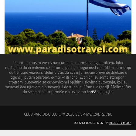
Podaci na našim web stranicama su informativnog karaktera. Iako
nastojimo da ih redovno ažuriramo, postoji mogućnost različitih informacija
od trenutno važećih. Molimo Vas da sve informacije proverite direktno u
agenciji putem telefona, e-mail-a ili lično. Zvanični su samo štampani
programi putovanja sa cenovnikom i opštim uslovima putovanja, koji su
sastavni deo ugovora o putovanju i dostupni su Vam u agenciji. Molimo Vas
da se detaljnije informišete o uslovima
korišćenja sajta
.
CLUB PARADISO D.O.O © 2026 SVA PRAVA ZADRŽANA.
DESIGN & DEVELOPMENT BY
BLUE CITY MEDIA