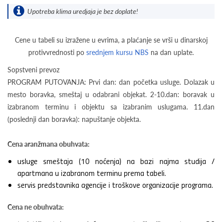
Upotreba klima uredjaja je bez doplate!
Cene u tabeli su izražene u evrima, a plaćanje se vrši u dinarskoj
protivvrednosti po
srednjem kursu NBS
na dan uplate.
Sopstveni prevoz
PROGRAM PUTOVANJA: Prvi dan: dan početka usluge. Dolazak u
mesto boravka, smeštaj u odabrani objekat. 2-10.dan: boravak u
izabranom terminu i objektu sa izabranim uslugama. 11.dan
(poslednji dan boravka): napuštanje objekta.
Cena aranžmana obuhvata:
usluge smeštaja (10 noćenja) na bazi najma studija /
apartmana u izabranom terminu prema tabeli.
servis predstavnika agencije i troškove organizacije programa.
Cena ne obuhvata: