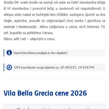
Studio 04: svaki studio se sastoji od sobe sa četiri standardna ležaja
ili tri standardna i pomoćni ležaj, u zavisnosti od raspoloživosti. U
sklopu sobe nalazi se kuhinjski deo (frižider, sudopera, šporet sa dve
ringle, aspirator, posuđe za odgovarajući broj osoba i garnitura za
sedenje i obedovanje) , klima (uključena u cenu), wi-fi internet, TV,
sef, kupatilo sa peškirima i terasa.
Klima, wifi i sef – uključeni u cenu.
Upotreba klima uredjaja je bez doplate!
GPS koordinate ovog objekta su: 39.485015, 19.924799.
Vila Bella Grecia cene 2026