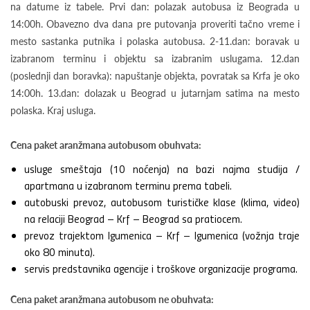
na datume iz tabele. Prvi dan: polazak autobusa iz Beograda u
14:00h. Obavezno dva dana pre putovanja proveriti tačno vreme i
mesto sastanka putnika i polaska autobusa. 2-11.dan: boravak u
izabranom terminu i objektu sa izabranim uslugama. 12.dan
(poslednji dan boravka): napuštanje objekta, povratak sa Krfa je oko
14:00h. 13.dan: dolazak u Beograd u jutarnjam satima na mesto
polaska. Kraj usluga.
Cena paket aranžmana autobusom obuhvata:
usluge smeštaja (10 noćenja) na bazi najma studija /
apartmana u izabranom terminu prema tabeli.
autobuski prevoz, autobusom turističke klase (klima, video)
na relaciji Beograd – Krf – Beograd sa pratiocem.
prevoz trajektom Igumenica – Krf – Igumenica (vožnja traje
oko 80 minuta).
servis predstavnika agencije i troškove organizacije programa.
Cena paket aranžmana autobusom ne obuhvata: