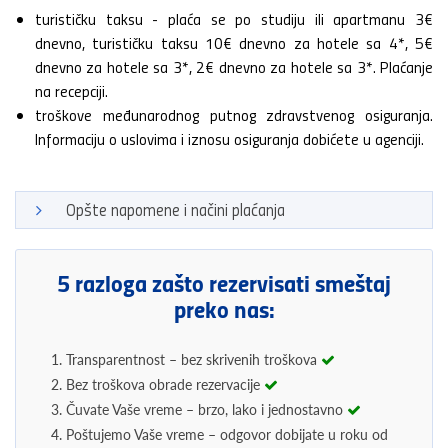
turističku taksu - plaća se po studiju ili apartmanu 3€
dnevno, turističku taksu 10€ dnevno za hotele sa 4*, 5€
dnevno za hotele sa 3*, 2€ dnevno za hotele sa 3*. Plaćanje
na recepciji.
troškove međunarodnog putnog zdravstvenog osiguranja.
Informaciju o uslovima i iznosu osiguranja dobićete u agenciji.
Opšte napomene i načini plaćanja
5 razloga zašto rezervisati smeštaj
preko nas:
1. Transparentnost – bez skrivenih troškova
2. Bez troškova obrade rezervacije
3. Čuvate Vaše vreme – brzo, lako i jednostavno
4. Poštujemo Vaše vreme – odgovor dobijate u roku od